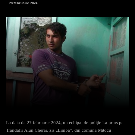
28 februarie 2024
Facebook
X
Pinterest
What
La data de 27 februarie 2024, un echipaj de poliție l-a prins pe
Trandafir Alun Cherar, zis „Limbă”, din comuna Mitocu