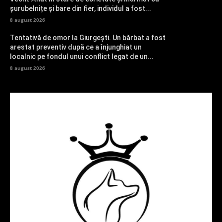
șurubelnițe și bare din fier, individul a fost...
8 august 2026
Tentativă de omor la Giurgești. Un bărbat a fost
arestat preventiv după ce a înjunghiat un
localnic pe fondul unui conflict legat de un...
8 august 2026