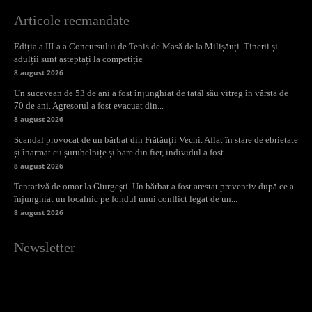
Articole recmandate
Ediția a III-a a Concursului de Tenis de Masă de la Milișăuți. Tinerii și
adulții sunt așteptați la competiție
8 august 2026
Un sucevean de 53 de ani a fost înjunghiat de tatăl său vitreg în vârstă de
70 de ani. Agresorul a fost evacuat din...
8 august 2026
Scandal provocat de un bărbat din Frătăuții Vechi. Aflat în stare de ebrietate
și înarmat cu șurubelnițe și bare din fier, individul a fost...
8 august 2026
Tentativă de omor la Giurgești. Un bărbat a fost arestat preventiv după ce a
înjunghiat un localnic pe fondul unui conflict legat de un...
8 august 2026
Newsletter