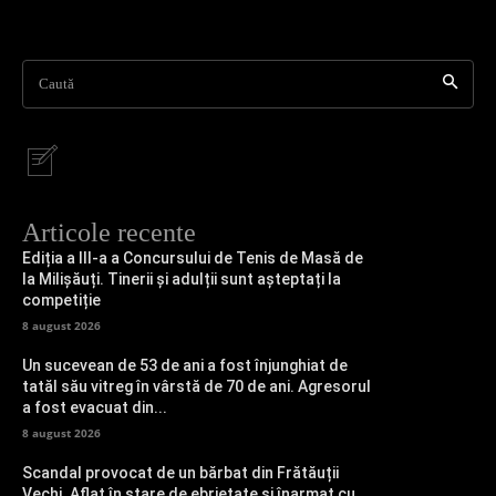
Caută
Articole recente
Ediția a III-a a Concursului de Tenis de Masă de
la Milișăuți. Tinerii și adulții sunt așteptați la
competiție
8 august 2026
Un sucevean de 53 de ani a fost înjunghiat de
tatăl său vitreg în vârstă de 70 de ani. Agresorul
a fost evacuat din...
8 august 2026
Scandal provocat de un bărbat din Frătăuții
Vechi. Aflat în stare de ebrietate și înarmat cu