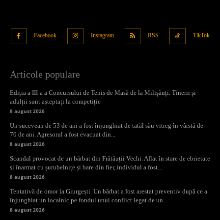
Facebook
Instagram
RSS
TikTok
Articole populare
Ediția a III-a a Concursului de Tenis de Masă de la Milișăuți. Tinerii și
adulții sunt așteptați la competiție
8 august 2026
Un sucevean de 53 de ani a fost înjunghiat de tatăl său vitreg în vârstă de
70 de ani. Agresorul a fost evacuat din...
8 august 2026
Scandal provocat de un bărbat din Frătăuții Vechi. Aflat în stare de ebrietate
și înarmat cu șurubelnițe și bare din fier, individul a fost...
8 august 2026
Tentativă de omor la Giurgești. Un bărbat a fost arestat preventiv după ce a
înjunghiat un localnic pe fondul unui conflict legat de un...
8 august 2026