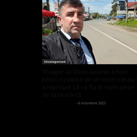
Uncategorized
Vlogger-ul Dorin Aelenei a fost
bătut cu pietre de un vecin căruia i
a reproșat că i-a furat niște piese
de la bicicletă
admin_client414162
-
6 octombrie 2023