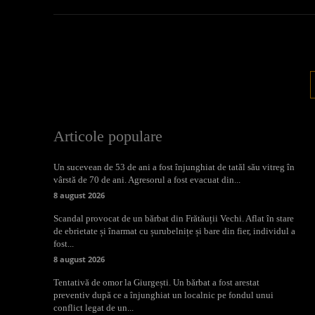
Articole populare
Un sucevean de 53 de ani a fost înjunghiat de tatăl său vitreg în
vârstă de 70 de ani. Agresorul a fost evacuat din...
8 august 2026
Scandal provocat de un bărbat din Frătăuții Vechi. Aflat în stare
de ebrietate și înarmat cu șurubelnițe și bare din fier, individul a
fost...
8 august 2026
Tentativă de omor la Giurgești. Un bărbat a fost arestat
preventiv după ce a înjunghiat un localnic pe fondul unui
conflict legat de un...