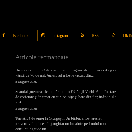
Facebook
Instagram
RSS
TikT
Articole recmandate
Un sucevean de 53 de ani a fost înjunghiat de tatăl său vitreg în
vârstă de 70 de ani. Agresorul a fost evacuat din...
8 august 2026
Scandal provocat de un bărbat din Frătăuții Vechi. Aflat în stare
de ebrietate și înarmat cu șurubelnițe și bare din fier, individul a
fost...
8 august 2026
Tentativă de omor la Giurgești. Un bărbat a fost arestat
preventiv după ce a înjunghiat un localnic pe fondul unui
conflict legat de un...