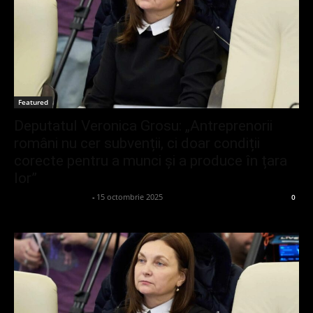
Featured
Deputatul Veronica Grosu: „Antreprenorii
români nu cer subvenții, ci doar condiții
corecte pentru a munci și a produce în țara
lor”
admin_client414162
-
15 octombrie 2025
0