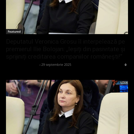
Featured
Deputatul Veronica Grosu îl interpelează pe
premierul Ilie Bolojan: „Ieșiți din pasivitate și
sprijiniți creditarea companiilor românești!”
admin_client414162
-
29 septembrie 2025
0