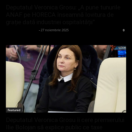
Deputatul Veronica Grosu: „A pune tunurile
ANAF pe HORECA înseamnă lovitura de
grație dată industriei ospitalității”
admin_client414162
-
27 noiembrie 2025
0
Featured
Deputatul Veronica Grosu îi cere premierului
Ilie Bolojan să explice public ce taxe