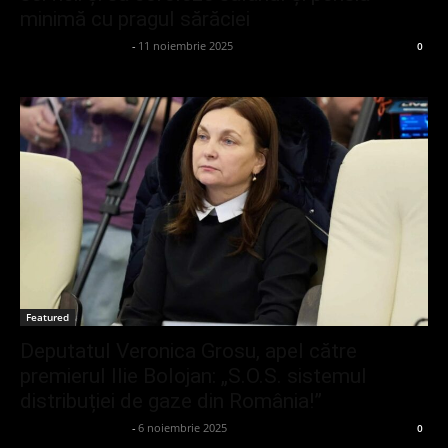
minimă cu pragul sărăciei
admin_client414162
-
11 noiembrie 2025
0
Featured
Deputatul Veronica Grosu, apel către
premierul Ilie Bolojan: „S.O.S. sistemul
distribuției de gaze din România!”
admin_client414162
-
6 noiembrie 2025
0