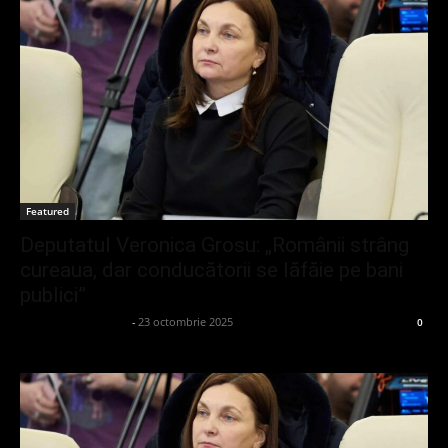
Featured
Deputatul Veronica Grosu: „Românii strâng
cureaua, dar conducătorii se lăfăie pe bani
publici”
admin_client414162
-
23 octombrie 2025
0