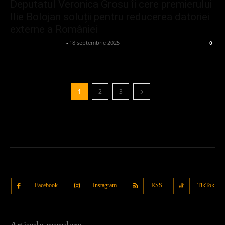
Deputatul Veronica Grosu îi cere premierului
Ilie Bolojan soluții pentru reducerea datoriei
externe a României
admin_client414162
-
18 septembrie 2025
0
1
2
3
Facebook
Instagram
RSS
TikTok
Articole populare