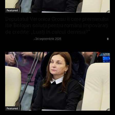
Featured
Deputatul Veronica Grosu îi cere premierului
Ilie Bolojan soluții pentru românii împovărați
de credite: „Luați în calcul demisia?”
admin_client414162
-
24 septembrie 2025
0
Featured