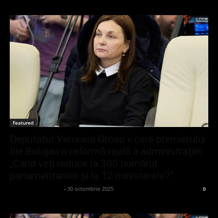
Featured
Deputatul Veronica Grosu îi cere premierului
Ilie Bolojan o reformă reală a administrației:
„Când veți reduce la 300 numărul
parlamentarilor și la 12 ministerele?”
admin_client414162
-
30 octombrie 2025
0