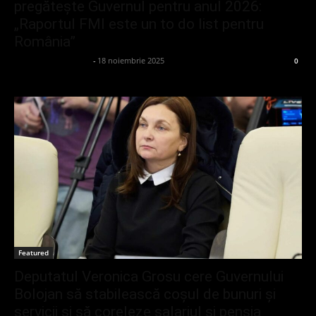
pregătește Guvernul pentru anul 2026:
„Raportul FMI este un to do list pentru
România”
admin_client414162
-
18 noiembrie 2025
0
Featured
Deputatul Veronica Grosu cere Guvernului
Bolojan să stabilească coșul de bunuri și
servicii și să coreleze salariul și pensia