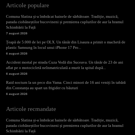
Articole populare
Comuna Slatina și-a îmbrăcat hainele de sărbătoare. Tradiție, muzică,
parada ciobăneștilor bucovineni și premierea cuplurilor de aur la hramul
Schimbării la Față
7 august 2026
Țeapă de 5.000 de lei pe OLX. Un tânăr din Lisaura a primit o machetă de
plastic Samsung în locul unui iPhone 17 Pro...
6 august 2026
Accident mortal pe strada Cuza Vodă din Suceava. Un tânăr de 23 de ani
aflat pe o motocicletă neînmatriculată a murit la spital după...
6 august 2026
Raid nocturn la un peco din Vama. Cinci minori de 16 ani veniți în tabără
din Constanța au spart un frigider cu băuturi
6 august 2026
Articole recmandate
Comuna Slatina și-a îmbrăcat hainele de sărbătoare. Tradiție, muzică,
parada ciobăneștilor bucovineni și premierea cuplurilor de aur la hramul
Schimbării la Față