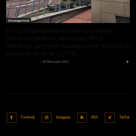
Uncategorized
FOTO Organigrama în ceea ce privește
numărul medicilor din secția UPU a
Spitalului Județean Suceava este ocupată în
proporție de doar 55,55%
admin_client414162
-
18 februarie 2022
0
Facebook
Instagram
RSS
TikTok