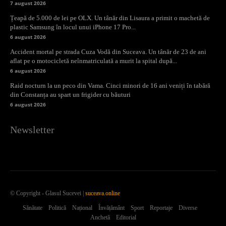
7 august 2026
Țeapă de 5.000 de lei pe OLX. Un tânăr din Lisaura a primit o machetă de
plastic Samsung în locul unui iPhone 17 Pro...
6 august 2026
Accident mortal pe strada Cuza Vodă din Suceava. Un tânăr de 23 de ani
aflat pe o motocicletă neînmatriculată a murit la spital după...
6 august 2026
Raid nocturn la un peco din Vama. Cinci minori de 16 ani veniți în tabără
din Constanța au spart un frigider cu băuturi
6 august 2026
Newsletter
© Copyright - Glasul Sucevei |
suceava.online
Sănătate
Politică
Național
Învățământ
Sport
Reportaje
Diverse
Anchetă
Editorial