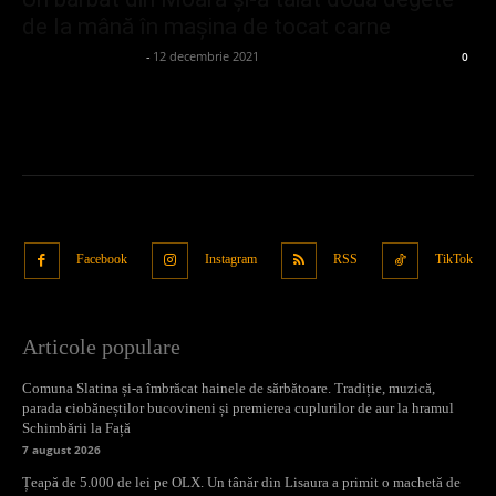
de la mână în mașina de tocat carne
admin_client414162
-
12 decembrie 2021
0
Facebook
Instagram
RSS
TikTok
Articole populare
Comuna Slatina și-a îmbrăcat hainele de sărbătoare. Tradiție, muzică,
parada ciobăneștilor bucovineni și premierea cuplurilor de aur la hramul
Schimbării la Față
7 august 2026
Țeapă de 5.000 de lei pe OLX. Un tânăr din Lisaura a primit o machetă de