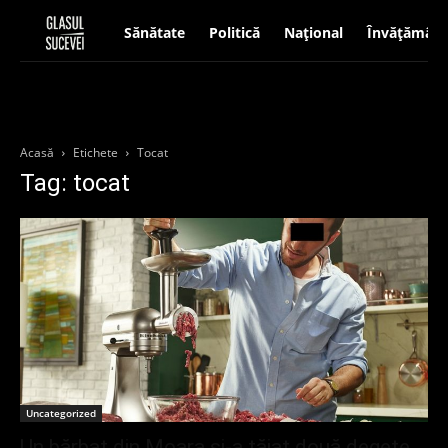
Sănătate
Politică
Național
Învățământ
Acasă
Etichete
Tocat
Tag: tocat
Uncategorized
Un bărbat din Moara și-a tăiat două degete