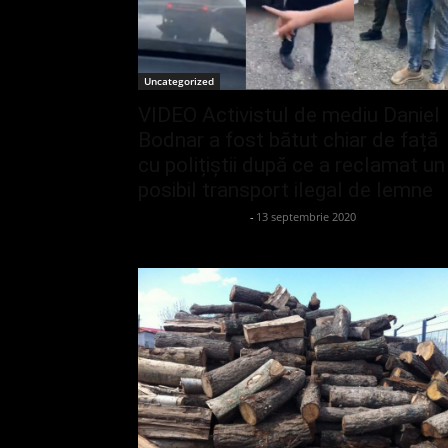
Uncategorized
VIDEO Activistul de mediu Daniel
Bodnar a fost bătut chiar de față
cu polițiștii după ce a reclamat un
posibil transport ilegal de lemne
admin_client414162
-
13 septembrie 2020