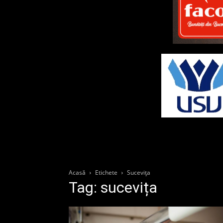
Acasă
Etichete
Sucevița
Tag: sucevița