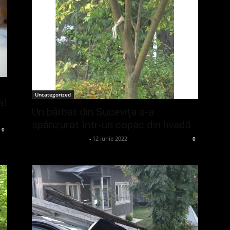
Uncategorized
al
Un bărbat din Sucevița s-a
spânzurat într-un copac din livadă
0
admin_client414162
-
12 iunie 2022
0