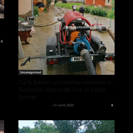
a
0
Uncategorized
Curți, beciuri și locuințe inundate în
Sucevița, Vicovu de Sus și Vatra
Dornei
admin_client414162
-
21 iunie 2020
0