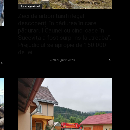
Uncategorized
Zeci de arbori tăiați ilegali
descoperiți în pădurea în care
pădurarul Caunei cu cinci case în
Sucevița a fost surprins la „treabă”.
Prejudiciul se apropie de 150.000
de lei
admin_client414162
-
20 august 2020
0
0