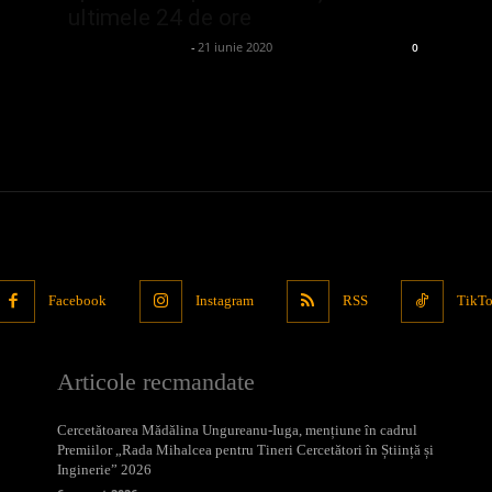
ultimele 24 de ore
admin_client414162
-
21 iunie 2020
0
Facebook
Instagram
RSS
TikT
Articole recmandate
Cercetătoarea Mădălina Ungureanu-Iuga, mențiune în cadrul
Premiilor „Rada Mihalcea pentru Tineri Cercetători în Știință și
Inginerie” 2026