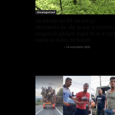
Uncategorized
Un bătrân de 89 de ani cu
deficiențe de văz și auz a dormit 
noapte în pădure după ce și-a rup
mâna la cules de bureți
admin_client414162
-
14 octombrie 2020