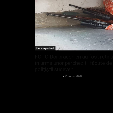
Uncategorized
FOTO Doi braconieri au fost reținu
în urma unor percheziții făcute de
polițiștii suceveni
admin_client414162
-
21 iunie 2020