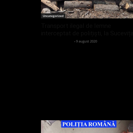
Uncategorized
Transport ilegal de lemne
interceptat de polițiști, la Suceviț
admin_client414162
-
9 august 2020