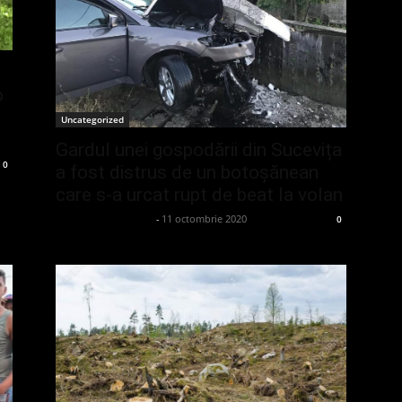
o
t
Uncategorized
Gardul unei gospodării din Sucevița
0
a fost distrus de un botoșănean
care s-a urcat rupt de beat la volan
admin_client414162
-
11 octombrie 2020
0