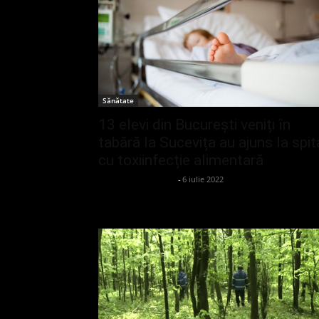
Sănătate
13 elevi din București veniți în
tabără la Sucevița au ajuns la spit
cu toxiinfecție alimentară
admin_client414162
-
6 iulie 2022