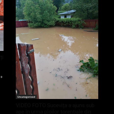
ți
0
Uncategorized
VIDEO FOTO Sucevița a ajuns sub
ape în urma ploilor torențiale din