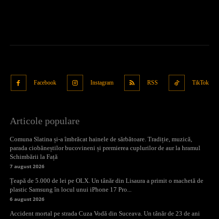
Facebook
Instagram
RSS
TikTok
Articole populare
Comuna Slatina și-a îmbrăcat hainele de sărbătoare. Tradiție, muzică,
parada ciobăneștilor bucovineni și premierea cuplurilor de aur la hramul
Schimbării la Față
7 august 2026
Țeapă de 5.000 de lei pe OLX. Un tânăr din Lisaura a primit o machetă de
plastic Samsung în locul unui iPhone 17 Pro...
6 august 2026
Accident mortal pe strada Cuza Vodă din Suceava. Un tânăr de 23 de ani