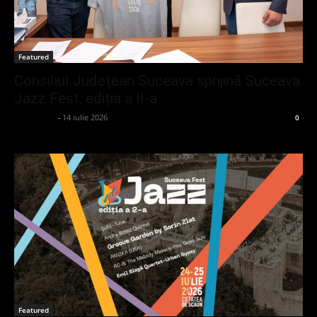
Featured
Consiliul Județean Suceava sprijină Suceava
Jazz Fest, ediția a II-a
adminGlsv
-
14 iulie 2026
0
Featured