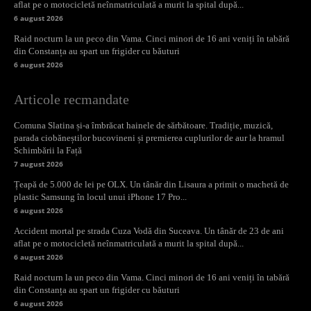
aflat pe o motocicletă neînmatriculată a murit la spital după...
6 august 2026
Raid nocturn la un peco din Vama. Cinci minori de 16 ani veniți în tabără
din Constanța au spart un frigider cu băuturi
6 august 2026
Articole recmandate
Comuna Slatina și-a îmbrăcat hainele de sărbătoare. Tradiție, muzică,
parada ciobăneștilor bucovineni și premierea cuplurilor de aur la hramul
Schimbării la Față
7 august 2026
Țeapă de 5.000 de lei pe OLX. Un tânăr din Lisaura a primit o machetă de
plastic Samsung în locul unui iPhone 17 Pro...
6 august 2026
Accident mortal pe strada Cuza Vodă din Suceava. Un tânăr de 23 de ani
aflat pe o motocicletă neînmatriculată a murit la spital după...
6 august 2026
Raid nocturn la un peco din Vama. Cinci minori de 16 ani veniți în tabără
din Constanța au spart un frigider cu băuturi
6 august 2026