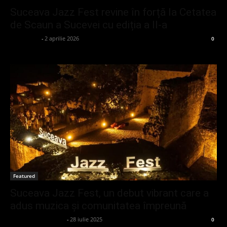
Suceava Jazz Fest revine în forță la Cetatea
de Scaun a Sucevei cu ediția a II-a
adminGlsv
-
2 aprilie 2026
0
Featured
Suceava Jazz Fest, un debut vibrant care a
adus muzica și comunitatea împreună
admin_client414162
-
28 iulie 2025
0