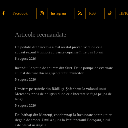
Facebook
Instagram
RSS
TikT
Articole recmandate
Un pedofil din Suceava a fost arestat preventiv după ce a
abuzat sexual 4 minori cu vârste cuprinse între 5 și 16 ani
5 august 2026
Incendiu la stația de epurare din Siret. Două pompe de evacuare
au fost distruse din neglijența unui muncitor
5 august 2026
Urmărire pe străzile din Rădăuți. Șofer băut la volanul unui
Mercedes, prins de polițiști după ce a încercat să fugă pe jos de
lângă...
5 august 2026
Doi bărbați din Măneuți, condamnați la închisoare pentru tăieri
ilegale de arbori. Unul a ajuns la Penitenciarul Botoșani, altul
este plecat în Anglia