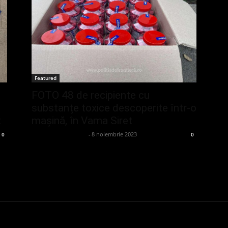
Featured
FOTO 48 de recipiente cu
substanțe toxice descoperite într-o
t
mașină, în Vama Siret
admin_client414162
-
8 noiembrie 2023
0
0