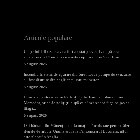
Articole populare
Un pedofil din Suceava a fost arestat preventiv după ce a
abuzat sexual 4 minori cu vârste cuprinse între 5 și 16 ani
5 august 2026
Incendiu la stația de epurare din Siret. Două pompe de evacuare
au fost distruse din neglijența unui muncitor
5 august 2026
Urmărire pe străzile din Rădăuți. Șofer băut la volanul unui
Mercedes, prins de polițiști după ce a încercat să fugă pe jos de
lângă...
5 august 2026
Doi bărbați din Măneuți, condamnați la închisoare pentru tăieri
ilegale de arbori. Unul a ajuns la Penitenciarul Botoșani, altul
este plecat în Anglia