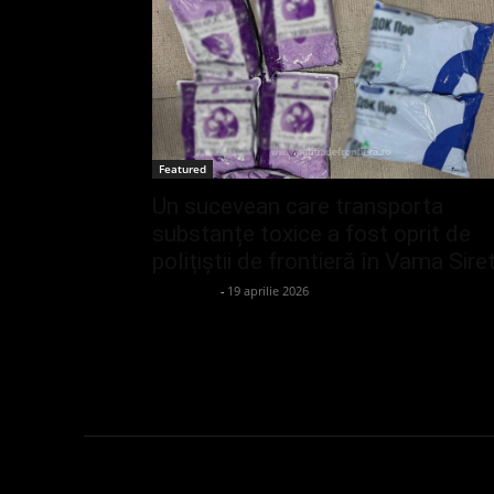
Featured
Un sucevean care transporta
substanțe toxice a fost oprit de
polițiștii de frontieră în Vama Sire
adminGlsv
-
19 aprilie 2026