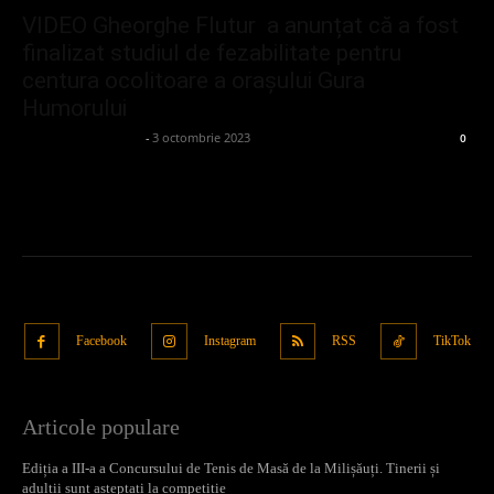
VIDEO Gheorghe Flutur a anunțat că a fost
finalizat studiul de fezabilitate pentru
centura ocolitoare a orașului Gura
Humorului
admin_client414162
-
3 octombrie 2023
0
Facebook
Instagram
RSS
TikTok
Articole populare
Ediția a III-a a Concursului de Tenis de Masă de la Milișăuți. Tinerii și
adulții sunt așteptați la competiție