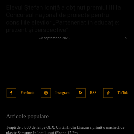
Elevul Ștefan Ioniță a obținut premiul III la
Concursul național de proiecte pentru
consiliile elevilor „Parteneriat în educație:
prezent și perspective”
admin_client414162
-
8 septembrie 2025
0
Facebook
Instagram
RSS
TikTok
Articole populare
Țeapă de 5.000 de lei pe OLX. Un tânăr din Lisaura a primit o machetă de
plastic Samsung în locul unui iPhone 17 Pro...