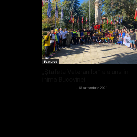
Featured
„Ștafeta Veteranilor” a ajuns în
inima Bucovinei
admin_client414162
-
18 octombrie 2024