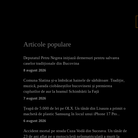
Articole populare
Deputatul Petru Negrea inițiază demersuri pentru salvarea
caselor tradiționale din Bucovina
8 august 2026
Comuna Slatina și-a îmbrăcat hainele de sărbătoare. Tradiție,
muzică, parada ciobăneștilor bucovineni și premierea
cuplurilor de aur la hramul Schimbării la Față
7 august 2026
Țeapă de 5.000 de lei pe OLX. Un tânăr din Lisaura a primit o
machetă de plastic Samsung în locul unui iPhone 17 Pro...
6 august 2026
Accident mortal pe strada Cuza Vodă din Suceava. Un tânăr de
23 de ani aflat pe o motocicletă neînmatriculată a murit la