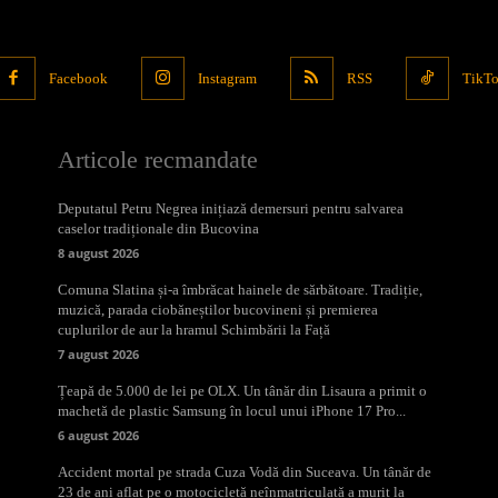
Facebook
Instagram
RSS
TikT
Articole recmandate
Deputatul Petru Negrea inițiază demersuri pentru salvarea
caselor tradiționale din Bucovina
8 august 2026
Comuna Slatina și-a îmbrăcat hainele de sărbătoare. Tradiție,
muzică, parada ciobăneștilor bucovineni și premierea
cuplurilor de aur la hramul Schimbării la Față
7 august 2026
Țeapă de 5.000 de lei pe OLX. Un tânăr din Lisaura a primit o
machetă de plastic Samsung în locul unui iPhone 17 Pro...
6 august 2026
Accident mortal pe strada Cuza Vodă din Suceava. Un tânăr de
23 de ani aflat pe o motocicletă neînmatriculată a murit la