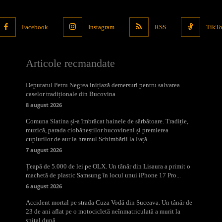
Facebook
Instagram
RSS
TikT
Articole recmandate
Deputatul Petru Negrea inițiază demersuri pentru salvarea
caselor tradiționale din Bucovina
8 august 2026
Comuna Slatina și-a îmbrăcat hainele de sărbătoare. Tradiție,
muzică, parada ciobăneștilor bucovineni și premierea
cuplurilor de aur la hramul Schimbării la Față
7 august 2026
Țeapă de 5.000 de lei pe OLX. Un tânăr din Lisaura a primit o
machetă de plastic Samsung în locul unui iPhone 17 Pro...
6 august 2026
Accident mortal pe strada Cuza Vodă din Suceava. Un tânăr de
23 de ani aflat pe o motocicletă neînmatriculată a murit la
spital după...