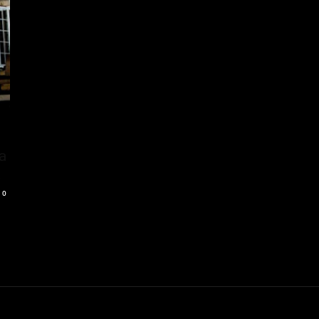
a
a
0