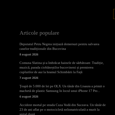
Articole populare
Deputatul Petru Negrea inițiază demersuri pentru salvarea
caselor tradiționale din Bucovina
8 august 2026
Comuna Slatina și-a îmbrăcat hainele de sărbătoare. Tradiție,
muzică, parada ciobăneștilor bucovineni și premierea
cuplurilor de aur la hramul Schimbării la Față
7 august 2026
Țeapă de 5.000 de lei pe OLX. Un tânăr din Lisaura a primit o
machetă de plastic Samsung în locul unui iPhone 17 Pro...
6 august 2026
Accident mortal pe strada Cuza Vodă din Suceava. Un tânăr de
23 de ani aflat pe o motocicletă neînmatriculată a murit la
spital după...