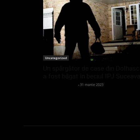
Uncategorized
Un spărgător de case din Dolhasc
a fost băgat în beciul IPJ Suceav
admin_client414162
-
31 martie 2023