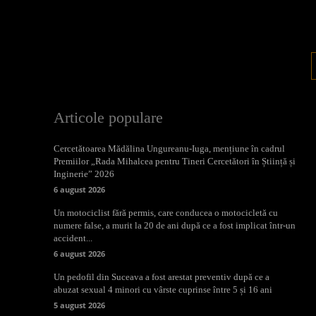
Articole populare
Cercetătoarea Mădălina Ungureanu-Iuga, mențiune în cadrul
Premiilor „Rada Mihalcea pentru Tineri Cercetători în Știință și
Inginerie” 2026
6 august 2026
Un motociclist fără permis, care conducea o motocicletă cu
numere false, a murit la 20 de ani după ce a fost implicat într-un
accident...
6 august 2026
Un pedofil din Suceava a fost arestat preventiv după ce a
abuzat sexual 4 minori cu vârste cuprinse între 5 și 16 ani
5 august 2026