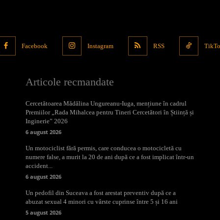
Facebook
Instagram
RSS
TikT
Articole recmandate
Cercetătoarea Mădălina Ungureanu-Iuga, mențiune în cadrul
Premiilor „Rada Mihalcea pentru Tineri Cercetători în Știință și
Inginerie” 2026
6 august 2026
Un motociclist fără permis, care conducea o motocicletă cu
numere false, a murit la 20 de ani după ce a fost implicat într-un
accident...
6 august 2026
Un pedofil din Suceava a fost arestat preventiv după ce a
abuzat sexual 4 minori cu vârste cuprinse între 5 și 16 ani
5 august 2026