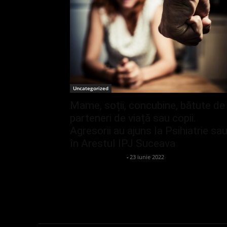
Uncategorized
Mame, soții, concubine, bătute de
parteneri de viață sau copii.
Agresorii au ajuns la Psihiatrie sa
în Arestul IPJ Suceava
admin_client414162
-
23 iunie 2022