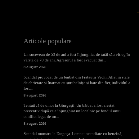
Articole populare
Un sucevean de 53 de ani a fost înjunghiat de tatăl său vitreg în
vârstă de 70 de ani. Agresorul a fost evacuat din...
8 august 2026
Scandal provocat de un bărbat din Frătăuții Vechi. Aflat în stare
de ebrietate și înarmat cu șurubelnițe și bare din fier, individul a
fost...
8 august 2026
Tentativă de omor la Giurgești. Un bărbat a fost arestat
preventiv după ce a înjunghiat un localnic pe fondul unui
conflict legat de un...
8 august 2026
Scandal monstru la Dragoșa. Lemne incendiate cu benzină,