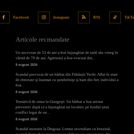
Facebook
Instagram
RSS
TikT
Articole recmandate
Un sucevean de 53 de ani a fost înjunghiat de tatăl său vitreg în
vârstă de 70 de ani. Agresorul a fost evacuat din...
8 august 2026
Scandal provocat de un bărbat din Frătăuții Vechi. Aflat în stare
de ebrietate și înarmat cu șurubelnițe și bare din fier, individul a
fost...
8 august 2026
Tentativă de omor la Giurgești. Un bărbat a fost arestat
preventiv după ce a înjunghiat un localnic pe fondul unui
conflict legat de un...
8 august 2026
Scandal monstru la Dragoșa. Lemne incendiate cu benzină,