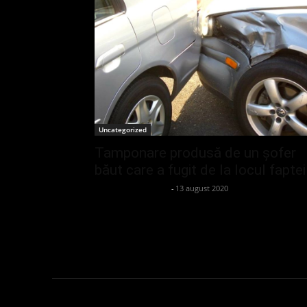
Uncategorized
Tamponare produsă de un șofer
băut care a fugit de la locul faptei
admin_client414162
-
13 august 2020