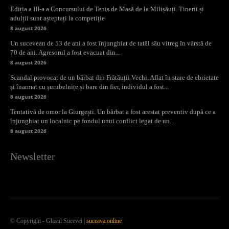
Ediția a III-a a Concursului de Tenis de Masă de la Milișăuți. Tinerii și
adulții sunt așteptați la competiție
8 august 2026
Un sucevean de 53 de ani a fost înjunghiat de tatăl său vitreg în vârstă de
70 de ani. Agresorul a fost evacuat din...
8 august 2026
Scandal provocat de un bărbat din Frătăuții Vechi. Aflat în stare de ebrietate
și înarmat cu șurubelnițe și bare din fier, individul a fost...
8 august 2026
Tentativă de omor la Giurgești. Un bărbat a fost arestat preventiv după ce a
înjunghiat un localnic pe fondul unui conflict legat de un...
8 august 2026
Newsletter
© Copyright - Glasul Sucevei |
suceava.online