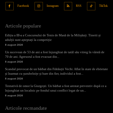
Facebook
Instagram
RSS
TikTok
Articole populare
Ediția a III-a a Concursului de Tenis de Masă de la Milișăuți. Tinerii și
adulții sunt așteptați la competiție
8 august 2026
Un sucevean de 53 de ani a fost înjunghiat de tatăl său vitreg în vârstă de
70 de ani. Agresorul a fost evacuat din...
8 august 2026
Scandal provocat de un bărbat din Frătăuții Vechi. Aflat în stare de ebrietate
și înarmat cu șurubelnițe și bare din fier, individul a fost...
8 august 2026
Tentativă de omor la Giurgești. Un bărbat a fost arestat preventiv după ce a
înjunghiat un localnic pe fondul unui conflict legat de un...
8 august 2026
Articole recmandate