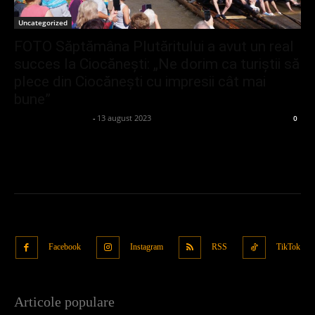
Uncategorized
FOTO Săptămâna Plutăritului a avut un real
succes la Ciocănești: „Ne dorim ca turiștii să
plece din Ciocănești cu impresii cât mai
bune”
admin_client414162
-
13 august 2023
0
Facebook
Instagram
RSS
TikTok
Articole populare