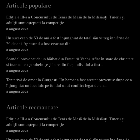
Articole populare
Ediția a III-a a Concursului de Tenis de Masă de la Milișăuți. Tinerii și
adulții sunt așteptați la competiție
8 august 2026
Un sucevean de 53 de ani a fost înjunghiat de tatăl său vitreg în vârstă de
70 de ani. Agresorul a fost evacuat din...
8 august 2026
Scandal provocat de un bărbat din Frătăuții Vechi. Aflat în stare de ebrietate
și înarmat cu șurubelnițe și bare din fier, individul a fost...
8 august 2026
Tentativă de omor la Giurgești. Un bărbat a fost arestat preventiv după ce a
înjunghiat un localnic pe fondul unui conflict legat de un...
8 august 2026
Articole recmandate
Ediția a III-a a Concursului de Tenis de Masă de la Milișăuți. Tinerii și
adulții sunt așteptați la competiție
8 august 2026
Un sucevean de 53 de ani a fost înjunghiat de tatăl său vitreg în vârstă de