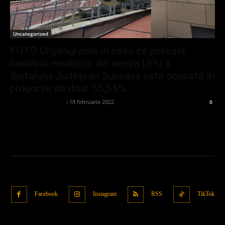
Uncategorized
FOTO Organigrama în ceea ce privește
numărul medicilor din secția UPU a
Spitalului Județean Suceava este ocupată în
proporție de doar 55,55%
admin_client414162
-
18 februarie 2022
0
Facebook
Instagram
RSS
TikTok