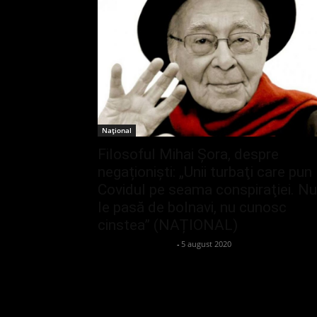
Național
Filosoful Mihai Șora, despre
negaționiști: „Unii turbaţi care pun
Covidul pe seama conspiraţiei. Nu
le pasă de bolnavi, nu cunosc
cinstea” (NAȚIONAL)
admin_client414162
-
5 august 2020