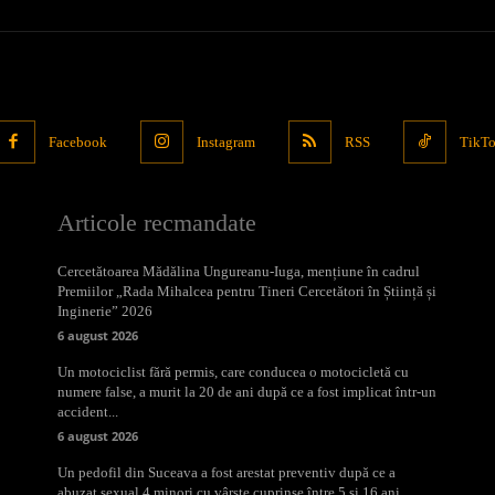
Facebook
Instagram
RSS
TikT
Articole recmandate
Cercetătoarea Mădălina Ungureanu-Iuga, mențiune în cadrul
Premiilor „Rada Mihalcea pentru Tineri Cercetători în Știință și
Inginerie” 2026
6 august 2026
Un motociclist fără permis, care conducea o motocicletă cu
numere false, a murit la 20 de ani după ce a fost implicat într-un
accident...
6 august 2026
Un pedofil din Suceava a fost arestat preventiv după ce a
abuzat sexual 4 minori cu vârste cuprinse între 5 și 16 ani