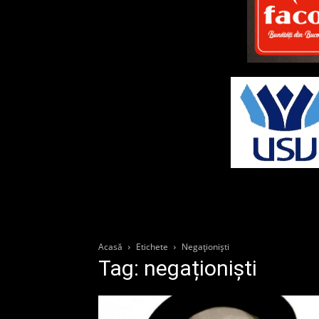
Acasă
Etichete
Negaționiști
Tag: negaționiști