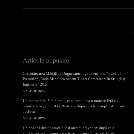
Articole populare
Cercetătoarea Mădălina Ungureanu-Iuga, mențiune în cadrul
Premiilor „Rada Mihalcea pentru Tineri Cercetători în Știință și
Inginerie” 2026
6 august 2026
Un motociclist fără permis, care conducea o motocicletă cu
numere false, a murit la 20 de ani după ce a fost implicat într-un
accident...
6 august 2026
Un pedofil din Suceava a fost arestat preventiv după ce a
abuzat sexual 4 minori cu vârste cuprinse între 5 și 16 ani