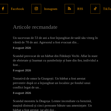
Facebook
Instagram
RSS
TikT
Articole recmandate
Un sucevean de 53 de ani a fost înjunghiat de tatăl său vitreg în
vârstă de 70 de ani. Agresorul a fost evacuat din...
8 august 2026
Scandal provocat de un bărbat din Frătăuții Vechi. Aflat în stare
de ebrietate și înarmat cu șurubelnițe și bare din fier, individul a
fost...
8 august 2026
Tentativă de omor la Giurgești. Un bărbat a fost arestat
preventiv după ce a înjunghiat un localnic pe fondul unui
conflict legat de un...
8 august 2026
Scandal monstru la Dragoșa. Lemne incendiate cu benzină,
mașină distrusă și cinci persoane bătute sau amenințate. Un
bărbat a fost arestat, iar alți doi...