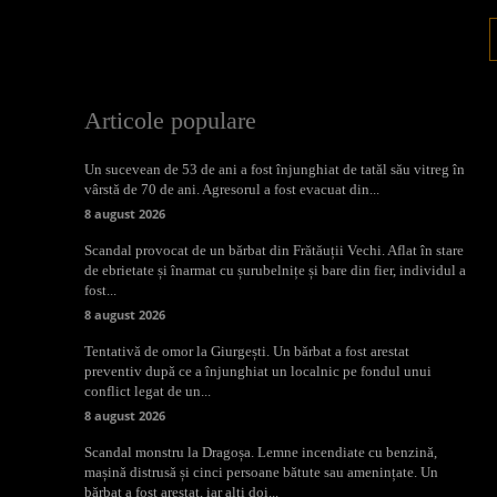
Articole populare
Un sucevean de 53 de ani a fost înjunghiat de tatăl său vitreg în
vârstă de 70 de ani. Agresorul a fost evacuat din...
8 august 2026
Scandal provocat de un bărbat din Frătăuții Vechi. Aflat în stare
de ebrietate și înarmat cu șurubelnițe și bare din fier, individul a
fost...
8 august 2026
Tentativă de omor la Giurgești. Un bărbat a fost arestat
preventiv după ce a înjunghiat un localnic pe fondul unui
conflict legat de un...
8 august 2026
Scandal monstru la Dragoșa. Lemne incendiate cu benzină,
mașină distrusă și cinci persoane bătute sau amenințate. Un
bărbat a fost arestat, iar alți doi...