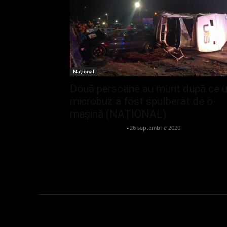
Național
Două persoane au murit după ce 
microbuz a fost spulberat de o
mașină (NAȚIONAL)
admin_client414162
-
26 septembrie 2020