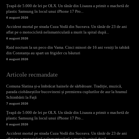
Țeapă de 5.000 de lei pe OLX. Un tânăr din Lisaura a primit o machetă de
plastic Samsung în locul unui iPhone 17 Pro...
6 august 2026
Accident mortal pe strada Cuza Vodă din Suceava. Un tânăr de 23 de ani
aflat pe o motocicletă neînmatriculată a murit la spital după...
6 august 2026
Raid nocturn la un peco din Vama. Cinci minori de 16 ani veniți în tabără
din Constanța au spart un frigider cu băuturi
6 august 2026
Articole recmandate
Comuna Slatina și-a îmbrăcat hainele de sărbătoare. Tradiție, muzică,
parada ciobăneștilor bucovineni și premierea cuplurilor de aur la hramul
Schimbării la Față
7 august 2026
Țeapă de 5.000 de lei pe OLX. Un tânăr din Lisaura a primit o machetă de
plastic Samsung în locul unui iPhone 17 Pro...
6 august 2026
Accident mortal pe strada Cuza Vodă din Suceava. Un tânăr de 23 de ani
aflat pe o motocicletă neînmatriculată a murit la spital după...