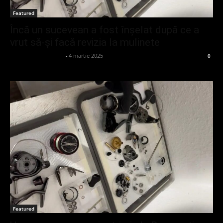
Featured
Încă un sucevean a fost înșelat după ce a
vrut să-și facă revizia la mulinete
admin_client414162
-
4 martie 2025
0
Featured