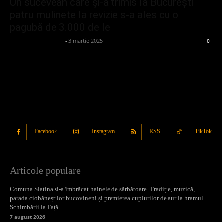
Un sucevean care și-a trimis la București
patru mulinete la revizie s-a ales cu o
pagubă de 3.000 de lei
admin_client414162
-
3 martie 2025
0
Facebook
Instagram
RSS
TikTok
Articole populare
Comuna Slatina și-a îmbrăcat hainele de sărbătoare. Tradiție, muzică,
parada ciobăneștilor bucovineni și premierea cuplurilor de aur la hramul
Schimbării la Față
7 august 2026