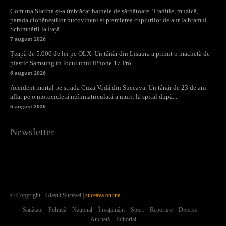
Comuna Slatina și-a îmbrăcat hainele de sărbătoare. Tradiție, muzică,
parada ciobăneștilor bucovineni și premierea cuplurilor de aur la hramul
Schimbării la Față
7 august 2026
Țeapă de 5.000 de lei pe OLX. Un tânăr din Lisaura a primit o machetă de
plastic Samsung în locul unui iPhone 17 Pro...
6 august 2026
Accident mortal pe strada Cuza Vodă din Suceava. Un tânăr de 23 de ani
aflat pe o motocicletă neînmatriculată a murit la spital după...
6 august 2026
Newsletter
© Copyright - Glasul Sucevei |
suceava.online
Sănătate
Politică
Național
Învățământ
Sport
Reportaje
Diverse
Anchetă
Editorial