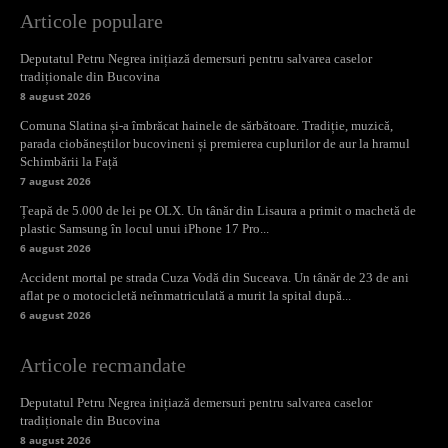
Articole populare
Deputatul Petru Negrea inițiază demersuri pentru salvarea caselor
tradiționale din Bucovina
8 august 2026
Comuna Slatina și-a îmbrăcat hainele de sărbătoare. Tradiție, muzică,
parada ciobăneștilor bucovineni și premierea cuplurilor de aur la hramul
Schimbării la Față
7 august 2026
Țeapă de 5.000 de lei pe OLX. Un tânăr din Lisaura a primit o machetă de
plastic Samsung în locul unui iPhone 17 Pro...
6 august 2026
Accident mortal pe strada Cuza Vodă din Suceava. Un tânăr de 23 de ani
aflat pe o motocicletă neînmatriculată a murit la spital după...
6 august 2026
Articole recmandate
Deputatul Petru Negrea inițiază demersuri pentru salvarea caselor
tradiționale din Bucovina
8 august 2026