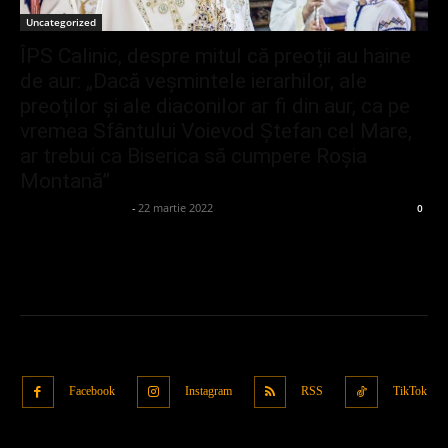
Uncategorized
ÎPS Calinic, despre mitul că preoții au haine
de aur: „Dacă veșmintele ierarhilor, ale
preoților și ale diaconilor ar fi din aur, ca pe
vremea Sfântului Voievod Ștefan cel Mare,
ar trebui ca Biserica să cumpere Roșia
Montană”
admin_client414162
-
22 martie 2022
0
Facebook
Instagram
RSS
TikTok