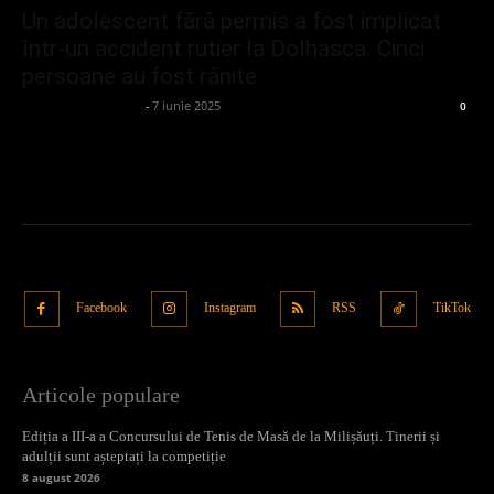
Un adolescent fără permis a fost implicat
într-un accident rutier la Dolhasca. Cinci
persoane au fost rănite
admin_client414162
-
7 iunie 2025
0
Facebook
Instagram
RSS
TikTok
Articole populare
Ediția a III-a a Concursului de Tenis de Masă de la Milișăuți. Tinerii și
adulții sunt așteptați la competiție
8 august 2026