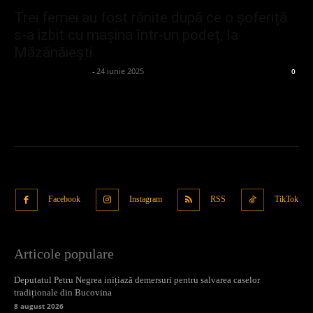
Trei femei au fost rănite după ce o șoferiță
s-a izbit cu mașina într-un podeț, la
Măzănăiești
admin_client414162
-
24 iunie 2025
0
Facebook
Instagram
RSS
TikTok
Articole populare
Deputatul Petru Negrea inițiază demersuri pentru salvarea caselor
tradiționale din Bucovina
8 august 2026