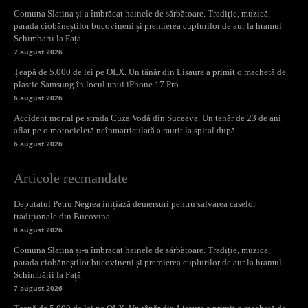
Comuna Slatina și-a îmbrăcat hainele de sărbătoare. Tradiție, muzică,
parada ciobăneștilor bucovineni și premierea cuplurilor de aur la hramul
Schimbării la Față
7 august 2026
Țeapă de 5.000 de lei pe OLX. Un tânăr din Lisaura a primit o machetă de
plastic Samsung în locul unui iPhone 17 Pro...
6 august 2026
Accident mortal pe strada Cuza Vodă din Suceava. Un tânăr de 23 de ani
aflat pe o motocicletă neînmatriculată a murit la spital după...
6 august 2026
Articole recmandate
Deputatul Petru Negrea inițiază demersuri pentru salvarea caselor
tradiționale din Bucovina
8 august 2026
Comuna Slatina și-a îmbrăcat hainele de sărbătoare. Tradiție, muzică,
parada ciobăneștilor bucovineni și premierea cuplurilor de aur la hramul
Schimbării la Față
7 august 2026