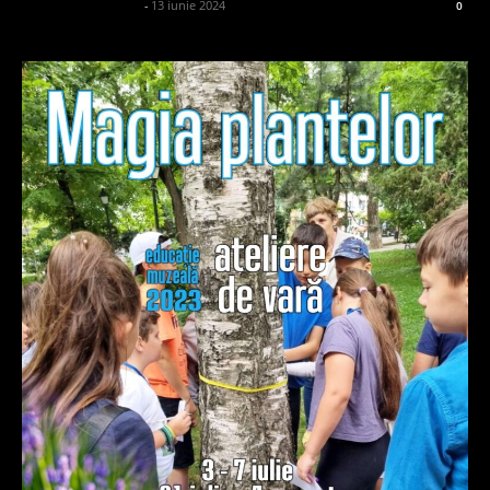
admin_client414162
-
13 iunie 2024
0