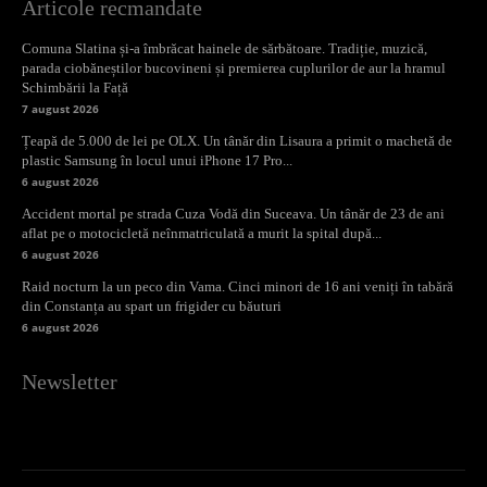
Articole recmandate
Comuna Slatina și-a îmbrăcat hainele de sărbătoare. Tradiție, muzică,
parada ciobăneștilor bucovineni și premierea cuplurilor de aur la hramul
Schimbării la Față
7 august 2026
Țeapă de 5.000 de lei pe OLX. Un tânăr din Lisaura a primit o machetă de
plastic Samsung în locul unui iPhone 17 Pro...
6 august 2026
Accident mortal pe strada Cuza Vodă din Suceava. Un tânăr de 23 de ani
aflat pe o motocicletă neînmatriculată a murit la spital după...
6 august 2026
Raid nocturn la un peco din Vama. Cinci minori de 16 ani veniți în tabără
din Constanța au spart un frigider cu băuturi
6 august 2026
Newsletter