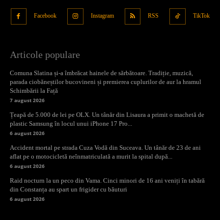
Facebook
Instagram
RSS
TikTok
Articole populare
Comuna Slatina și-a îmbrăcat hainele de sărbătoare. Tradiție, muzică,
parada ciobăneștilor bucovineni și premierea cuplurilor de aur la hramul
Schimbării la Față
7 august 2026
Țeapă de 5.000 de lei pe OLX. Un tânăr din Lisaura a primit o machetă de
plastic Samsung în locul unui iPhone 17 Pro...
6 august 2026
Accident mortal pe strada Cuza Vodă din Suceava. Un tânăr de 23 de ani
aflat pe o motocicletă neînmatriculată a murit la spital după...
6 august 2026
Raid nocturn la un peco din Vama. Cinci minori de 16 ani veniți în tabără
din Constanța au spart un frigider cu băuturi
6 august 2026