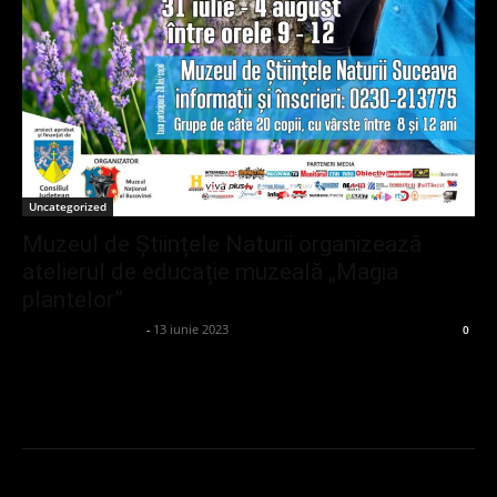
Uncategorized
Muzeul de Științele Naturii organizează
atelierul de educație muzeală „Magia
plantelor”
admin_client414162
-
13 iunie 2023
0