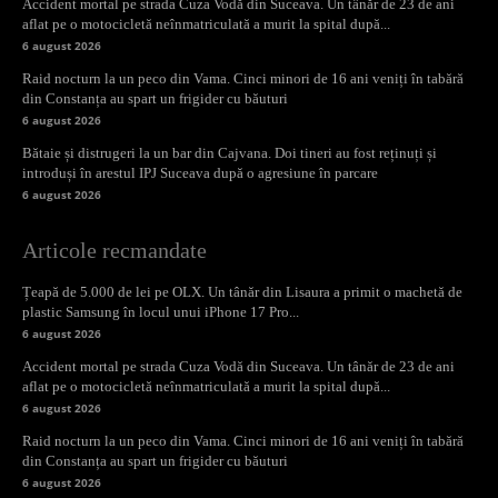
Accident mortal pe strada Cuza Vodă din Suceava. Un tânăr de 23 de ani
aflat pe o motocicletă neînmatriculată a murit la spital după...
6 august 2026
Raid nocturn la un peco din Vama. Cinci minori de 16 ani veniți în tabără
din Constanța au spart un frigider cu băuturi
6 august 2026
Bătaie și distrugeri la un bar din Cajvana. Doi tineri au fost reținuți și
introduși în arestul IPJ Suceava după o agresiune în parcare
6 august 2026
Articole recmandate
Țeapă de 5.000 de lei pe OLX. Un tânăr din Lisaura a primit o machetă de
plastic Samsung în locul unui iPhone 17 Pro...
6 august 2026
Accident mortal pe strada Cuza Vodă din Suceava. Un tânăr de 23 de ani
aflat pe o motocicletă neînmatriculată a murit la spital după...
6 august 2026
Raid nocturn la un peco din Vama. Cinci minori de 16 ani veniți în tabără
din Constanța au spart un frigider cu băuturi
6 august 2026