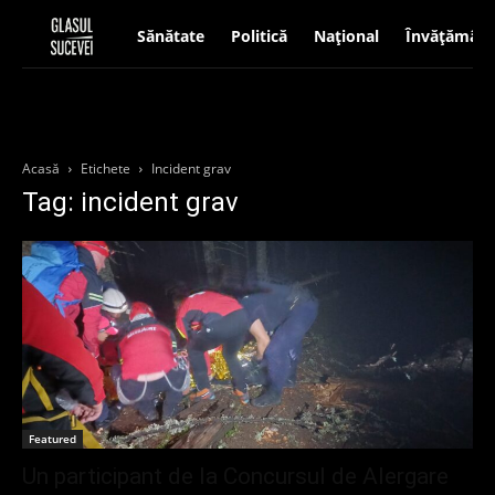
Sănătate
Politică
Național
Învățământ
Acasă
Etichete
Incident grav
Tag: incident grav
Featured
Un participant de la Concursul de Alergare