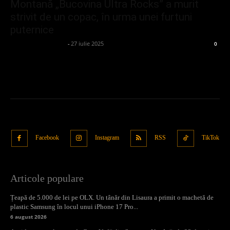
Montană „Bucovina Ultra Rocks” a murit
strivit de un copac, în urma unei furtuni
puternice
admin_client414162
-
27 iulie 2025
0
Facebook
Instagram
RSS
TikTok
Articole populare
Țeapă de 5.000 de lei pe OLX. Un tânăr din Lisaura a primit o machetă de
plastic Samsung în locul unui iPhone 17 Pro...
6 august 2026