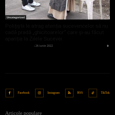
Uncategorized
Polițiștii le atrag atenția sucevencelor să nu
cadă pradă „ghicitoarelor” care și-au făcut
apariția la Zilele Sucevei
admin_client414162
-
26 iunie 2022
0
Facebook
Instagram
RSS
TikTok
Articole populare