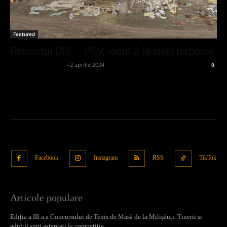
Featured
Proiectul DIS – USV, locul 2 la nivel național
admin_client414162
-
2 aprilie 2024
0
Facebook
Instagram
RSS
TikTok
Articole populare
Ediția a III-a a Concursului de Tenis de Masă de la Milișăuți. Tinerii și
adulții sunt așteptați la competiție