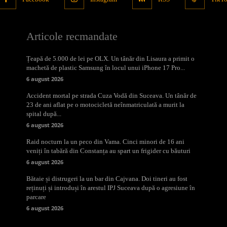
Articole recmandate
Țeapă de 5.000 de lei pe OLX. Un tânăr din Lisaura a primit o
machetă de plastic Samsung în locul unui iPhone 17 Pro...
6 august 2026
Accident mortal pe strada Cuza Vodă din Suceava. Un tânăr de
23 de ani aflat pe o motocicletă neînmatriculată a murit la
spital după...
6 august 2026
Raid nocturn la un peco din Vama. Cinci minori de 16 ani
veniți în tabără din Constanța au spart un frigider cu băuturi
6 august 2026
Bătaie și distrugeri la un bar din Cajvana. Doi tineri au fost
reținuți și introduși în arestul IPJ Suceava după o agresiune în
parcare
6 august 2026