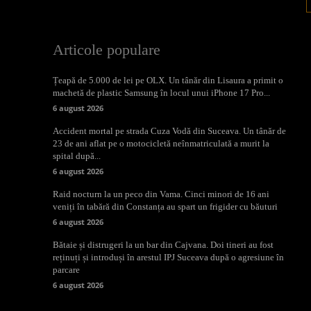
Articole populare
Țeapă de 5.000 de lei pe OLX. Un tânăr din Lisaura a primit o
machetă de plastic Samsung în locul unui iPhone 17 Pro...
6 august 2026
Accident mortal pe strada Cuza Vodă din Suceava. Un tânăr de
23 de ani aflat pe o motocicletă neînmatriculată a murit la
spital după...
6 august 2026
Raid nocturn la un peco din Vama. Cinci minori de 16 ani
veniți în tabără din Constanța au spart un frigider cu băuturi
6 august 2026
Bătaie și distrugeri la un bar din Cajvana. Doi tineri au fost
reținuți și introduși în arestul IPJ Suceava după o agresiune în
parcare
6 august 2026