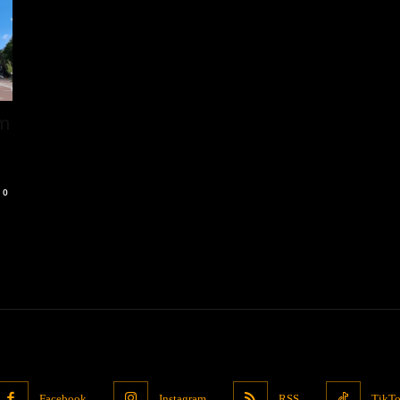
um
0
Facebook
Instagram
RSS
TikT