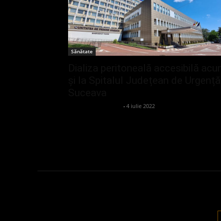
Sănătate
Dializa peritoneală accesibilă ac
și la Spitalul Județean de Urgență
Suceava
admin_client414162
-
4 iulie 2022