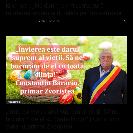
kilometri: „Ne dorim o infrastructură
modernă, sigură și durabilă pentru cetățeni”
admin_client414162
-
24 iulie 2025
0
Featured
„Învierea este darul suprem al vieții. Să ne
bucurăm de el cu toată ființa!” | Constantin
Barariu, primar Zvoriștea