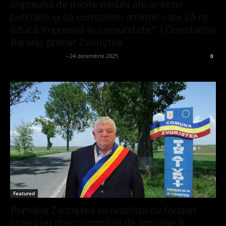
împreună de micile minuni ale acestei
perioade și să construim amintiri care să ne
aducă împreună în comunitate!” | Constantin
Barariu, primar Zvoriștea
admin_client414162
-
24 decembrie 2025
0
Featured
Primăria Zvoriștea va reabilita cu fonduri
proprii un drum comunal de aproape 8