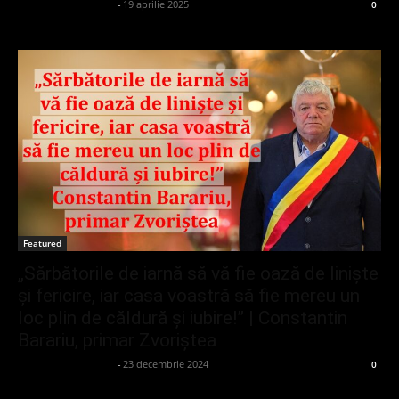
admin_client414162
-
19 aprilie 2025
0
Featured
„Sărbătorile de iarnă să vă fie oază de liniște
și fericire, iar casa voastră să fie mereu un
loc plin de căldură și iubire!” | Constantin
Barariu, primar Zvoriștea
admin_client414162
-
23 decembrie 2024
0