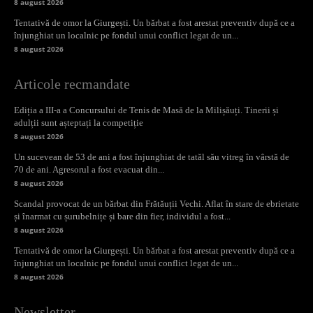
8 august 2026
Tentativă de omor la Giurgești. Un bărbat a fost arestat preventiv după ce a
înjunghiat un localnic pe fondul unui conflict legat de un...
8 august 2026
Articole recmandate
Ediția a III-a a Concursului de Tenis de Masă de la Milișăuți. Tinerii și
adulții sunt așteptați la competiție
8 august 2026
Un sucevean de 53 de ani a fost înjunghiat de tatăl său vitreg în vârstă de
70 de ani. Agresorul a fost evacuat din...
8 august 2026
Scandal provocat de un bărbat din Frătăuții Vechi. Aflat în stare de ebrietate
și înarmat cu șurubelnițe și bare din fier, individul a fost...
8 august 2026
Tentativă de omor la Giurgești. Un bărbat a fost arestat preventiv după ce a
înjunghiat un localnic pe fondul unui conflict legat de un...
8 august 2026
Newsletter