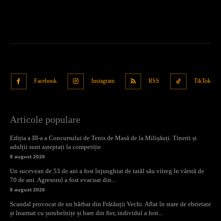
Facebook
Instagram
RSS
TikTok
Articole populare
Ediția a III-a a Concursului de Tenis de Masă de la Milișăuți. Tinerii și
adulții sunt așteptați la competiție
8 august 2026
Un sucevean de 53 de ani a fost înjunghiat de tatăl său vitreg în vârstă de
70 de ani. Agresorul a fost evacuat din...
8 august 2026
Scandal provocat de un bărbat din Frătăuții Vechi. Aflat în stare de ebrietate
și înarmat cu șurubelnițe și bare din fier, individul a fost...