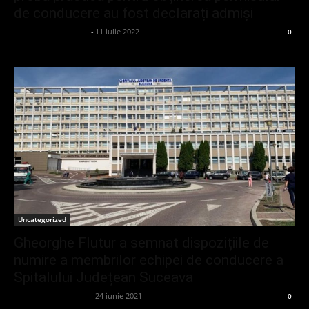
de conducere au fost declarați admiși
admin_client414162
-
11 iulie 2022
0
Uncategorized
Gheorghe Flutur a semnat dispozițiile de
numire a membrilor echipei de conducere a
Spitalului Județean Suceava
admin_client414162
-
24 iunie 2021
0