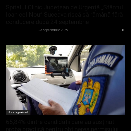
Spitalul Clinic Județean de Urgență „Sfântul
Ioan cel Nou” Suceava riscă să rămână fără
conducere după 24 septembrie
admin_client414162
-
8 septembrie 2025
0
Uncategorized
65,84% dintre candidații care au susținut
proba practică pentru obținerea permisului