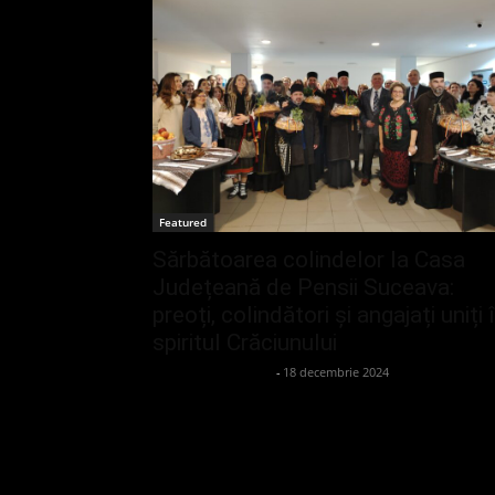
Featured
Sărbătoarea colindelor la Casa
Județeană de Pensii Suceava:
preoți, colindători și angajați uniți 
spiritul Crăciunului
admin_client414162
-
18 decembrie 2024