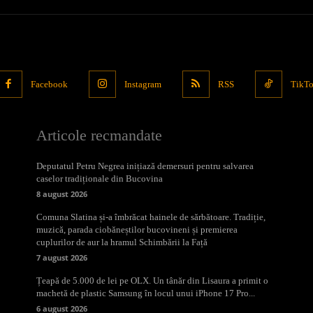
Facebook
Instagram
RSS
TikT
Articole recmandate
Deputatul Petru Negrea inițiază demersuri pentru salvarea
caselor tradiționale din Bucovina
8 august 2026
Comuna Slatina și-a îmbrăcat hainele de sărbătoare. Tradiție,
muzică, parada ciobăneștilor bucovineni și premierea
cuplurilor de aur la hramul Schimbării la Față
7 august 2026
Țeapă de 5.000 de lei pe OLX. Un tânăr din Lisaura a primit o
machetă de plastic Samsung în locul unui iPhone 17 Pro...
6 august 2026