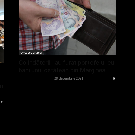
Uncategorized
Colindătorii i-au furat portofelul cu
bani unui cetățean din Marginea
admin_client414162
-
29 decembrie 2021
0
în
0