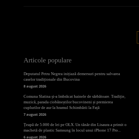
Articole populare
Deputatul Petru Negrea inițiază demersuri pentru salvarea
caselor tradiționale din Bucovina
8 august 2026
Comuna Slatina și-a îmbrăcat hainele de sărbătoare. Tradiție,
muzică, parada ciobăneștilor bucovineni și premierea
cuplurilor de aur la hramul Schimbării la Față
7 august 2026
Țeapă de 5.000 de lei pe OLX. Un tânăr din Lisaura a primit o
machetă de plastic Samsung în locul unui iPhone 17 Pro...
6 august 2026