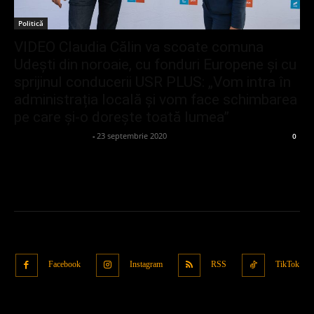
Politică
VIDEO Claudia Călin va scoate comuna
Udești din noroaie, cu fonduri Europene și cu
sprijinul conducerii USR PLUS: „Vom intra în
administrația locală și vom face schimbarea
pe care și-o dorește toată lumea”
admin_client414162
-
23 septembrie 2020
0
Facebook
Instagram
RSS
TikTok