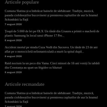
Articole populare
Comuna Slatina și-a îmbrăcat hainele de sărbătoare. Tradiție, muzică,
parada ciobăneștilor bucovineni și premierea cuplurilor de aur la hramul
Schimbării la Față
7 august 2026
Țeapă de 5.000 de lei pe OLX. Un tânăr din Lisaura a primit o machetă de
plastic Samsung în locul unui iPhone 17 Pro...
6 august 2026
Accident mortal pe strada Cuza Vodă din Suceava. Un tânăr de 23 de ani
aflat pe o motocicletă neînmatriculată a murit la spital după...
6 august 2026
Raid nocturn la un peco din Vama. Cinci minori de 16 ani veniți în tabără
din Constanța au spart un frigider cu băuturi
6 august 2026
Articole recmandate
Comuna Slatina și-a îmbrăcat hainele de sărbătoare. Tradiție, muzică,
parada ciobăneștilor bucovineni și premierea cuplurilor de aur la hramul
Schimbării la Față
7 august 2026