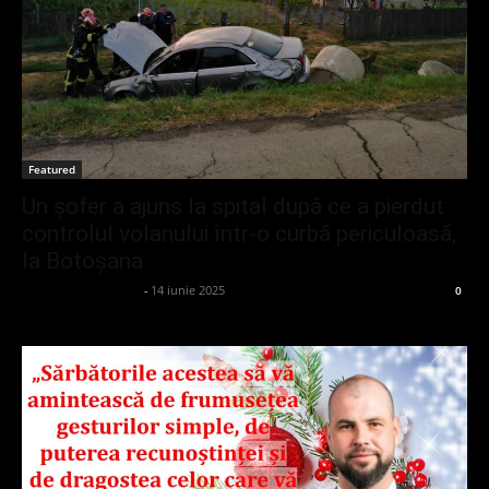
Featured
Un șofer a ajuns la spital după ce a pierdut
controlul volanului într-o curbă periculoasă,
la Botoșana
admin_client414162
-
14 iunie 2025
0