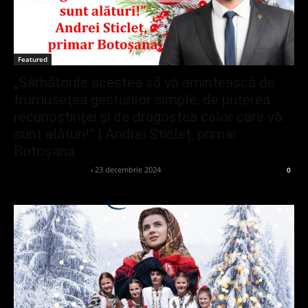
Featured
„Sărbătorile acestea să vă amintească de
frumusețea gesturilor simple, de puterea
recunoștinței și de dragostea celor care vă
sunt alături!” | Andrei Sticleț, primar
Botoșana
admin_client414162
-
23 decembrie 2024
0