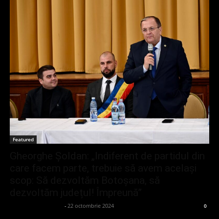
Featured
Gheorghe Șoldan: „Indiferent de partidul din
care facem parte, trebuie să avem același
scop: Să dezvoltăm Botoșana, să
dezvoltăm județul! Împreună”
admin_client414162
-
22 octombrie 2024
0