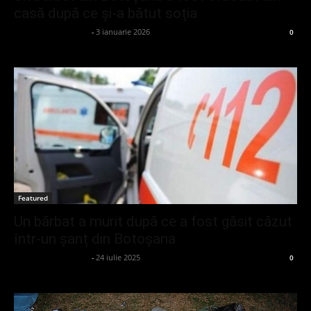
casă după ce și-a bătut soția
admin_client414162
-
3 ianuarie 2026
0
Featured
Un bărbat a murit după ce a fost găsit căzut
într-un șanț din Botoșana
admin_client414162
-
24 iulie 2025
0