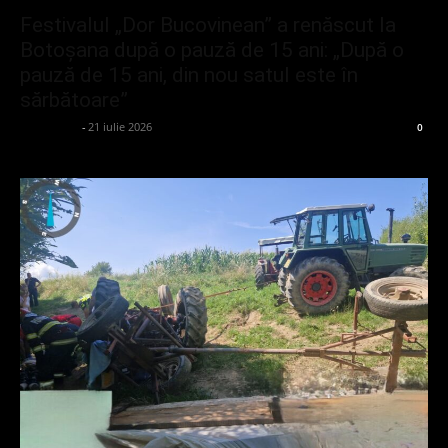
Festivalul „Dor Bucovinean” a renăscut la
Botoșana după o pauză de 15 ani: „După o
pauză de 15 ani, din nou satul este în
sărbătoare”
adminGlsv
-
21 iulie 2026
0