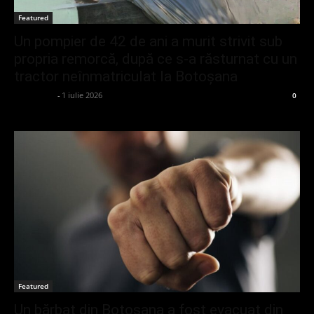
Featured
Un pompier de 42 de ani a murit strivit sub
propria remorcă, după ce s-a răsturnat cu un
tractor neînmatriculat la Botoșana
adminGlsv
-
1 iulie 2026
0
Featured
Un bărbat din Botoșana a fost evacuat din