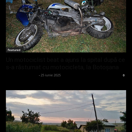
Featured
Un motociclist beat a ajuns la spital după ce
s-a răsturnat cu motocicleta, la Botoșana
admin_client414162
-
25 iunie 2025
0