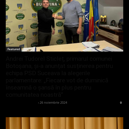
Featured
Andrei Tudorel Sticleț, primarul comunei
Botoșana, și-a anunțat susținerea pentru
echipa PSD Suceava la alegerile
parlamentare: „Fiecare vot de duminică
înseamnă o șansă în plus pentru
comunitatea noastră”
admin_client414162
-
26 noiembrie 2024
0