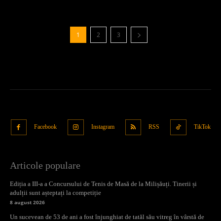
1
2
3
Facebook
Instagram
RSS
TikTok
Articole populare
Ediția a III-a a Concursului de Tenis de Masă de la Milișăuți. Tinerii și
adulții sunt așteptați la competiție
8 august 2026
Un sucevean de 53 de ani a fost înjunghiat de tatăl său vitreg în vârstă de