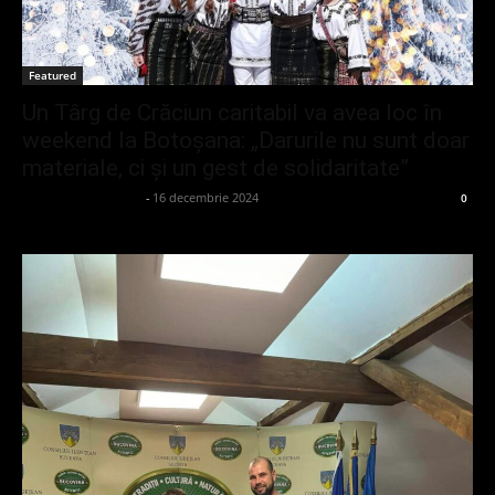
Featured
Un Târg de Crăciun caritabil va avea loc în
weekend la Botoșana: „Darurile nu sunt doar
materiale, ci și un gest de solidaritate”
admin_client414162
-
16 decembrie 2024
0