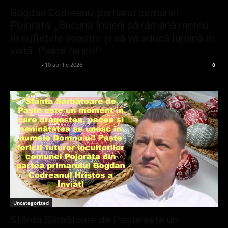
Bogdan Codreanu, primarul comunei
Pojorâta: „Bucuria Învierii să rămână mereu
în sufletele voastre și să vă aducă lumină în
viață. Paște fericit!”
adminGlsv
-
10 aprilie 2026
0
Uncategorized
Sfânta Sărbătoare de Paște este un