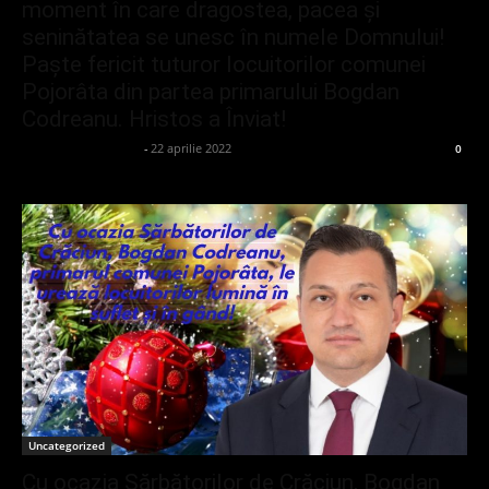
moment în care dragostea, pacea și
seninătatea se unesc în numele Domnului!
Paște fericit tuturor locuitorilor comunei
Pojorâta din partea primarului Bogdan
Codreanu. Hristos a Înviat!
admin_client414162
-
22 aprilie 2022
0
Uncategorized
Cu ocazia Sărbătorilor de Crăciun, Bogdan