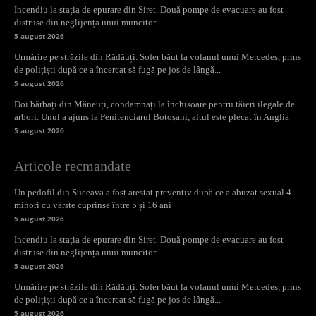
Incendiu la stația de epurare din Siret. Două pompe de evacuare au fost
distruse din neglijența unui muncitor
5 august 2026
Urmărire pe străzile din Rădăuți. Șofer băut la volanul unui Mercedes, prins
de polițiști după ce a încercat să fugă pe jos de lângă...
5 august 2026
Doi bărbați din Măneuți, condamnați la închisoare pentru tăieri ilegale de
arbori. Unul a ajuns la Penitenciarul Botoșani, altul este plecat în Anglia
5 august 2026
Articole recmandate
Un pedofil din Suceava a fost arestat preventiv după ce a abuzat sexual 4
minori cu vârste cuprinse între 5 și 16 ani
5 august 2026
Incendiu la stația de epurare din Siret. Două pompe de evacuare au fost
distruse din neglijența unui muncitor
5 august 2026
Urmărire pe străzile din Rădăuți. Șofer băut la volanul unui Mercedes, prins
de polițiști după ce a încercat să fugă pe jos de lângă...
5 august 2026