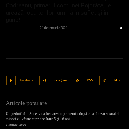
Codreanu, primarul comunei Pojorâta, le
urează locuitorilor lumină în suflet și în
gând!
admin_client414162
-
24 decembrie 2021
0
Facebook
Instagram
RSS
TikTok
Articole populare
Un pedofil din Suceava a fost arestat preventiv după ce a abuzat sexual 4
minori cu vârste cuprinse între 5 și 16 ani
5 august 2026