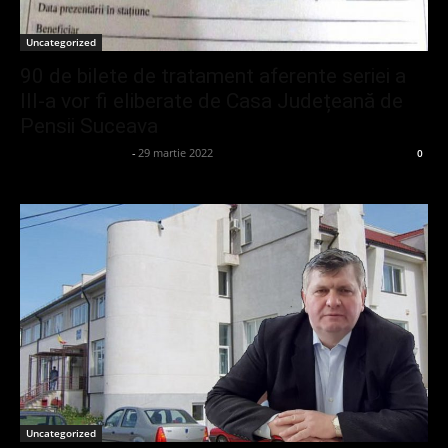
Uncategorized
90 de bilete de tratament aferente seriei a
III-a vor fi eliberate de Casa Județeană de
Pensii Suceava
admin_client414162
-
29 martie 2022
0
Uncategorized