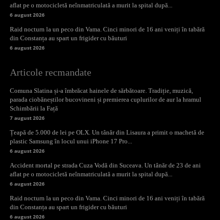
aflat pe o motocicletă neînmatriculată a murit la spital după...
6 august 2026
Raid nocturn la un peco din Vama. Cinci minori de 16 ani veniți în tabără
din Constanța au spart un frigider cu băuturi
6 august 2026
Articole recmandate
Comuna Slatina și-a îmbrăcat hainele de sărbătoare. Tradiție, muzică,
parada ciobăneștilor bucovineni și premierea cuplurilor de aur la hramul
Schimbării la Față
7 august 2026
Țeapă de 5.000 de lei pe OLX. Un tânăr din Lisaura a primit o machetă de
plastic Samsung în locul unui iPhone 17 Pro...
6 august 2026
Accident mortal pe strada Cuza Vodă din Suceava. Un tânăr de 23 de ani
aflat pe o motocicletă neînmatriculată a murit la spital după...
6 august 2026
Raid nocturn la un peco din Vama. Cinci minori de 16 ani veniți în tabără
din Constanța au spart un frigider cu băuturi
6 august 2026