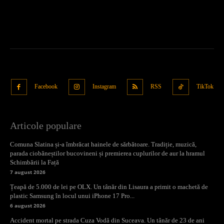
Facebook
Instagram
RSS
TikTok
Articole populare
Comuna Slatina și-a îmbrăcat hainele de sărbătoare. Tradiție, muzică,
parada ciobăneștilor bucovineni și premierea cuplurilor de aur la hramul
Schimbării la Față
7 august 2026
Țeapă de 5.000 de lei pe OLX. Un tânăr din Lisaura a primit o machetă de
plastic Samsung în locul unui iPhone 17 Pro...
6 august 2026
Accident mortal pe strada Cuza Vodă din Suceava. Un tânăr de 23 de ani