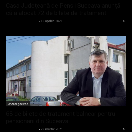
Casa Județeană de Pensii Suceava anunță
că a alocat 72 de bilete de tratament
admin_client414162
-
12 aprilie 2021
0
Uncategorized
68 de bilete de tratament balnear pentru
pensionarii din Suceava
admin_client414162
-
22 martie 2021
0