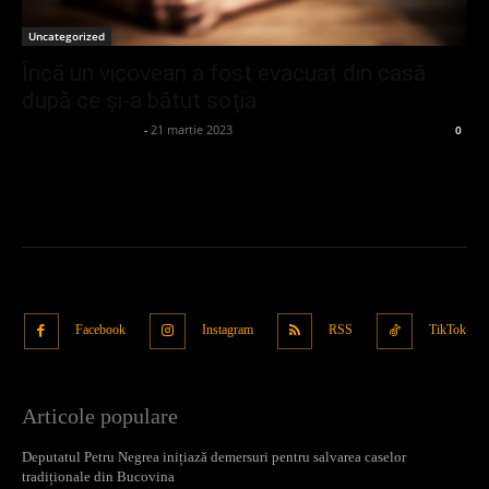
Uncategorized
Încă un vicovean a fost evacuat din casă
după ce și-a bătut soția
admin_client414162
-
21 martie 2023
0
Facebook
Instagram
RSS
TikTok
Articole populare
Deputatul Petru Negrea inițiază demersuri pentru salvarea caselor
tradiționale din Bucovina