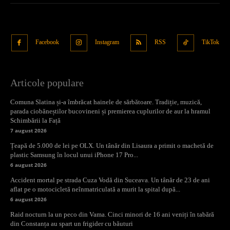
Facebook
Instagram
RSS
TikTok
Articole populare
Comuna Slatina și-a îmbrăcat hainele de sărbătoare. Tradiție, muzică,
parada ciobăneștilor bucovineni și premierea cuplurilor de aur la hramul
Schimbării la Față
7 august 2026
Țeapă de 5.000 de lei pe OLX. Un tânăr din Lisaura a primit o machetă de
plastic Samsung în locul unui iPhone 17 Pro...
6 august 2026
Accident mortal pe strada Cuza Vodă din Suceava. Un tânăr de 23 de ani
aflat pe o motocicletă neînmatriculată a murit la spital după...
6 august 2026
Raid nocturn la un peco din Vama. Cinci minori de 16 ani veniți în tabără
din Constanța au spart un frigider cu băuturi