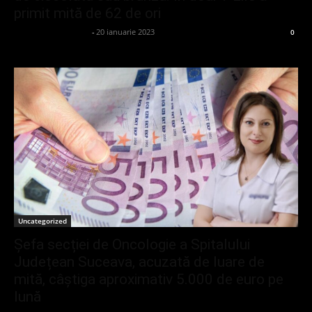
primit mită de 62 de ori
admin_client414162
-
20 ianuarie 2023
0
Uncategorized
Șefa secției de Oncologie a Spitalului
Județean Suceava, acuzată de luare de
mită, câștiga aproximativ 5.000 de euro pe
lună