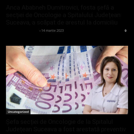
Anca Ababneh Dumitrovici, fosta șefă a
secției de Oncologie a Spitalului Județean
Suceava, a scăpat de arestul la domiciliu
admin_client414162
-
14 martie 2023
0
Uncategorized
Șefa secției de Oncologie de la Spitalul
Județean Suceava a fost arestată preventiv