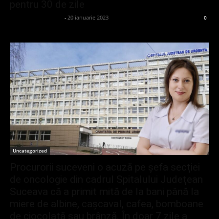
pentru 30 de zile
admin_client414162
-
20 ianuarie 2023
0
Uncategorized
Procurorii suceveni o acuză pe șefa secției
de oncologie din cadrul Spitalului Județean
Suceava că a primit mită de la bani până la
miere de albine, cașcaval, cafea, bomboane
de ciocolată sau brânză. În doar 7 zile a