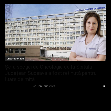
Uncategorized
Șefa secției de Oncologie de la Spitalul
Județean Suceava a fost reținută pentru
luare de mită
admin_client414162
-
20 ianuarie 2023
0