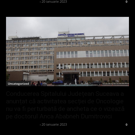
admin_client414162
-
20 ianuarie 2023
0
Uncategorized
Conducerea Spitalului Județean Suceava a
anunțat că activitatea secției de Oncologie
nu va fi perturbată de ancheta ce o vizează
pe doctorul Anca Ababneh Dumitrovici
admin_client414162
-
20 ianuarie 2023
0