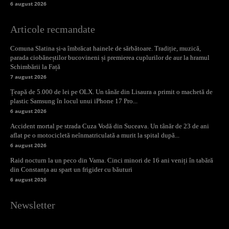
6 august 2026
Articole recmandate
Comuna Slatina și-a îmbrăcat hainele de sărbătoare. Tradiție, muzică,
parada ciobăneștilor bucovineni și premierea cuplurilor de aur la hramul
Schimbării la Față
7 august 2026
Țeapă de 5.000 de lei pe OLX. Un tânăr din Lisaura a primit o machetă de
plastic Samsung în locul unui iPhone 17 Pro...
6 august 2026
Accident mortal pe strada Cuza Vodă din Suceava. Un tânăr de 23 de ani
aflat pe o motocicletă neînmatriculată a murit la spital după...
6 august 2026
Raid nocturn la un peco din Vama. Cinci minori de 16 ani veniți în tabără
din Constanța au spart un frigider cu băuturi
6 august 2026
Newsletter