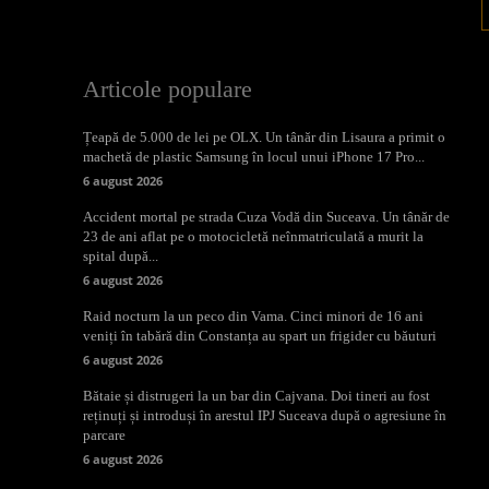
Articole populare
Țeapă de 5.000 de lei pe OLX. Un tânăr din Lisaura a primit o
machetă de plastic Samsung în locul unui iPhone 17 Pro...
6 august 2026
Accident mortal pe strada Cuza Vodă din Suceava. Un tânăr de
23 de ani aflat pe o motocicletă neînmatriculată a murit la
spital după...
6 august 2026
Raid nocturn la un peco din Vama. Cinci minori de 16 ani
veniți în tabără din Constanța au spart un frigider cu băuturi
6 august 2026
Bătaie și distrugeri la un bar din Cajvana. Doi tineri au fost
reținuți și introduși în arestul IPJ Suceava după o agresiune în
parcare
6 august 2026