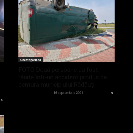
Uncategorized
FOTO Două persoane au fost
rănite într-un accident produs pe
centura municipiului Rădăuți
admin_client414162
-
16 septembrie 2021
0
0