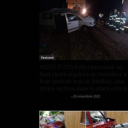
Featured
VIDEO FOTO Patru persoane au
fost rănite după ce un microbuz a
fost lovit de tren la Rădăuți. Una
dintre victime este în stare critică
admin_client414162
-
25 noiembrie 2023