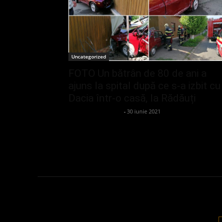
Uncategorized
FOTO Un bătrân de 80 de ani a
ajuns la spital după ce s-a izbit cu
Dacia într-o casă, la Rădăuți
admin_client414162
-
30 iunie 2021