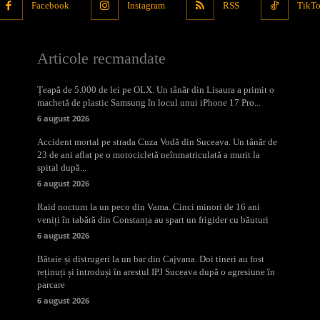
Facebook
Instagram
RSS
TikT
Articole recmandate
Țeapă de 5.000 de lei pe OLX. Un tânăr din Lisaura a primit o
machetă de plastic Samsung în locul unui iPhone 17 Pro...
6 august 2026
Accident mortal pe strada Cuza Vodă din Suceava. Un tânăr de
23 de ani aflat pe o motocicletă neînmatriculată a murit la
spital după...
6 august 2026
Raid nocturn la un peco din Vama. Cinci minori de 16 ani
veniți în tabără din Constanța au spart un frigider cu băuturi
6 august 2026
Bătaie și distrugeri la un bar din Cajvana. Doi tineri au fost
reținuți și introduși în arestul IPJ Suceava după o agresiune în
parcare
6 august 2026