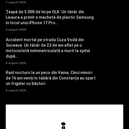
7 august 2026
Țeapă de 5.000 de lei pe OLX. Un tânăr din
Lisaura a primit o machetă de plastic Samsung
în locul unui iPhone 17 Pro...
6 august 2026
Accident mortal pe strada Cuza Vodă din
Suceava. Un tânăr de 23 de ani aflat pe o
motocicletă neînmatriculată a murit la spital
după...
6 august 2026
Raid nocturn la un peco din Vama. Cinci minori
de 16 ani veniți în tabără din Constanța au spart
un frigider cu băuturi
6 august 2026