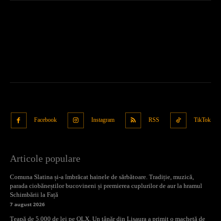
Facebook
Instagram
RSS
TikTok
Articole populare
Comuna Slatina și-a îmbrăcat hainele de sărbătoare. Tradiție, muzică,
parada ciobăneștilor bucovineni și premierea cuplurilor de aur la hramul
Schimbării la Față
7 august 2026
Țeapă de 5.000 de lei pe OLX. Un tânăr din Lisaura a primit o machetă de