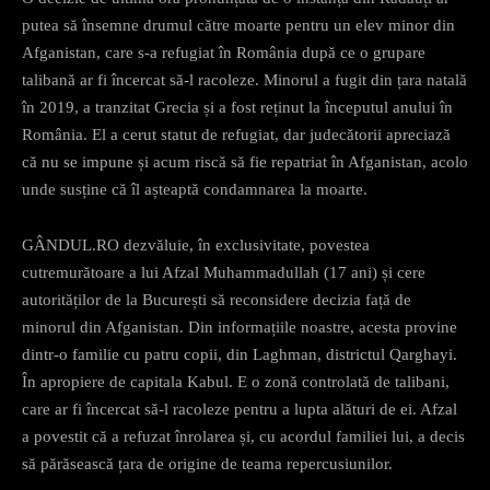
putea să însemne drumul către moarte pentru un elev minor din
Afganistan, care s-a refugiat în România după ce o grupare
talibană ar fi încercat să-l racoleze. Minorul a fugit din țara natală
în 2019, a tranzitat Grecia și a fost reținut la începutul anului în
România. El a cerut statut de refugiat, dar judecătorii apreciază
că nu se impune și acum riscă să fie repatriat în Afganistan, acolo
unde susține că îl așteaptă condamnarea la moarte.
GÂNDUL.RO dezvăluie, în exclusivitate, povestea
cutremurătoare a lui Afzal Muhammadullah (17 ani) și cere
autorităților de la București să reconsidere decizia față de
minorul din Afganistan. Din informațiile noastre, acesta provine
dintr-o familie cu patru copii, din Laghman, districtul Qarghayi.
În apropiere de capitala Kabul. E o zonă controlată de talibani,
care ar fi încercat să-l racoleze pentru a lupta alături de ei. Afzal
a povestit că a refuzat înrolarea și, cu acordul familiei lui, a decis
să părăsească țara de origine de teama repercusiunilor.