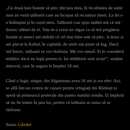
„Cu două luni înainte să plec din țara mea, în localitatea de unde
sunt au venit talibanii care au început să recruteze tineri. La fel s-
a întâmplat și în cazul meu. Talibanii i-au spus tatălui mă că mă
doresc alături de ei. Tata le-a cerut un răgaz ca să mă pregătesc
înainte și atunci am stabilit că cel mai bine este să plec. A doua zi
am plecat la Kabul, în capitală, de unde am putut să fug. Dacă
mă întorc, talibanii se vor răzbuna. Mă vor omorî. Ei te consideră
trădător dacă nu lupți pentru ei. Iar trădătorii sunt uciși!”, susține
minorul, care în august la împlini 18 ani.
Când a fugit, singur, din Afganistan avea 16 ani și era elev. Azi,
se află într-un centru de cazare pentru refugiați din Rădăuți și
speră să primească protecție din partea statului român. El imploră
să nu fie trimis în țara lui, pentru că talibanii ar urma să se
răzbune.
Sursa:
Gândul