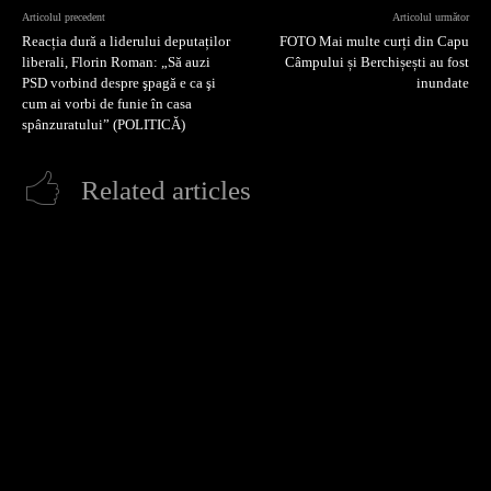
Articolul precedent
Articolul următor
Reacția dură a liderului deputaților
FOTO Mai multe curți din Capu
liberali, Florin Roman: „Să auzi
Câmpului și Berchișești au fost
PSD vorbind despre şpagă e ca şi
inundate
cum ai vorbi de funie în casa
spânzuratului” (POLITICĂ)
Related articles