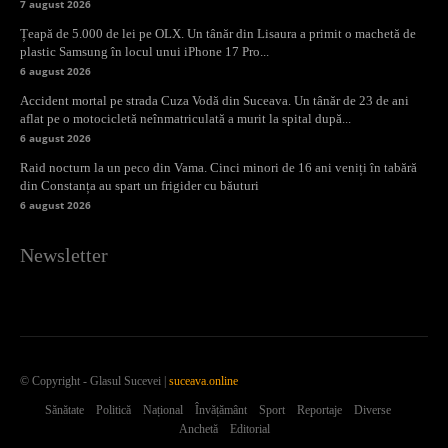
7 august 2026
Țeapă de 5.000 de lei pe OLX. Un tânăr din Lisaura a primit o machetă de
plastic Samsung în locul unui iPhone 17 Pro...
6 august 2026
Accident mortal pe strada Cuza Vodă din Suceava. Un tânăr de 23 de ani
aflat pe o motocicletă neînmatriculată a murit la spital după...
6 august 2026
Raid nocturn la un peco din Vama. Cinci minori de 16 ani veniți în tabără
din Constanța au spart un frigider cu băuturi
6 august 2026
Newsletter
© Copyright - Glasul Sucevei |
suceava.online
Sănătate
Politică
Național
Învățământ
Sport
Reportaje
Diverse
Anchetă
Editorial