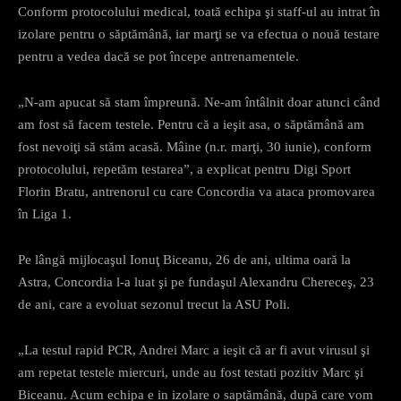
Conform protocolului medical, toată echipa şi staff-ul au intrat în
izolare pentru o săptămână, iar marţi se va efectua o nouă testare
pentru a vedea dacă se pot începe antrenamentele.
„N-am apucat să stam împreună. Ne-am întâlnit doar atunci când
am fost să facem testele. Pentru că a ieşit asa, o săptămână am
fost nevoiţi să stăm acasă. Mâine (n.r. marţi, 30 iunie), conform
protocolului, repetăm testarea”, a explicat pentru Digi Sport
Florin Bratu, antrenorul cu care Concordia va ataca promovarea
în Liga 1.
Pe lângă mijlocaşul Ionuţ Biceanu, 26 de ani, ultima oară la
Astra, Concordia l-a luat şi pe fundaşul Alexandru Chereceş, 23
de ani, care a evoluat sezonul trecut la ASU Poli.
„La testul rapid PCR, Andrei Marc a ieşit că ar fi avut virusul şi
am repetat testele miercuri, unde au fost testati pozitiv Marc şi
Biceanu. Acum echipa e in izolare o saptămână, după care vom