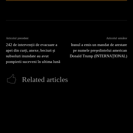
Articolul precedent
Articolul următor
242 de intervenții de evacuare a
Iranul a emis un mandat de arestare
apei din curți, anexe, beciuri și
pe numele președintelui american
subsoluri inundate au avut
Donald Trump (INTERNAȚIONAL)
pompierii suceveni în ultima lună
Related articles