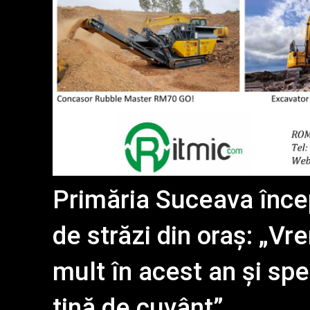
Primăria Suceava înc
de străzi din oraș: „V
mult în acest an și spe
țină de cuvânt”