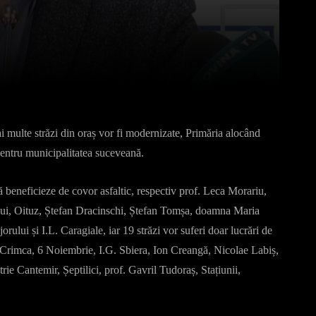
Pinterest
WhatsApp
 multe străzi din oraș vor fi modernizate, Primăria alocând
entru municipalitatea suceveană.
să beneficieze de covor asfaltic, respectiv prof. Leca Morariu,
lui, Oituz, Ștefan Dracinschi, Ștefan Tomșa, doamna Maria
rului și I.L. Caragiale, iar 19 străzi vor suferi doar lucrări de
e Crimca, 6 Noiembrie, I.G. Sbiera, Ion Creangă, Nicolae Labiș,
rie Cantemir, Șeptilici, prof. Gavril Tudoraș, Stațiunii,