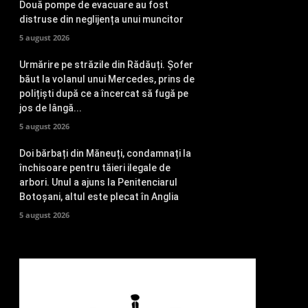
Două pompe de evacuare au fost
distruse din neglijența unui muncitor
5 august 2026
Urmărire pe străzile din Rădăuți. Șofer
băut la volanul unui Mercedes, prins de
polițiști după ce a încercat să fugă pe
jos de lângă...
5 august 2026
Doi bărbați din Măneuți, condamnați la
închisoare pentru tăieri ilegale de
arbori. Unul a ajuns la Penitenciarul
Botoșani, altul este plecat în Anglia
5 august 2026