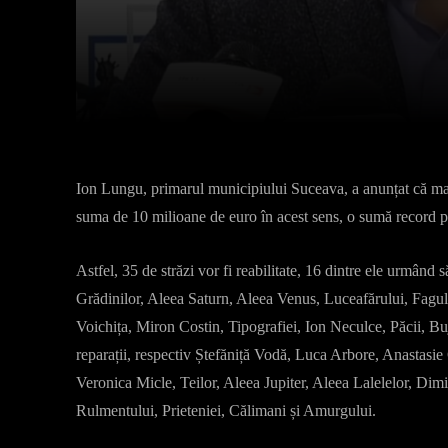
Facebook
X
Acțiune
Ion Lungu, primarul municipiului Suceava, a anunțat că mai
suma de 10 milioane de euro în acest sens, o sumă record p
Astfel, 35 de străzi vor fi reabilitate, 16 dintre ele urmând 
Grădinilor, Aleea Saturn, Aleea Venus, Luceafărului, Fagu
Voichița, Miron Costin, Tipografiei, Ion Neculce, Păcii, Bujo
reparații, respectiv Ștefăniță Vodă, Luca Arbore, Anastasi
Veronica Micle, Teilor, Aleea Jupiter, Aleea Lalelelor, Dimit
Rulmentului, Prieteniei, Călimani și Amurgului.