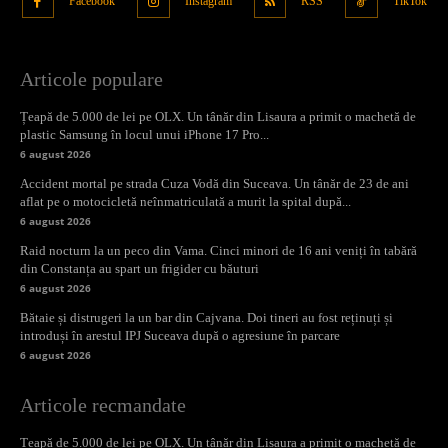
Facebook
Instagram
RSS
TikTok
Articole populare
Țeapă de 5.000 de lei pe OLX. Un tânăr din Lisaura a primit o machetă de
plastic Samsung în locul unui iPhone 17 Pro...
6 august 2026
Accident mortal pe strada Cuza Vodă din Suceava. Un tânăr de 23 de ani
aflat pe o motocicletă neînmatriculată a murit la spital după...
6 august 2026
Raid nocturn la un peco din Vama. Cinci minori de 16 ani veniți în tabără
din Constanța au spart un frigider cu băuturi
6 august 2026
Bătaie și distrugeri la un bar din Cajvana. Doi tineri au fost reținuți și
introduși în arestul IPJ Suceava după o agresiune în parcare
6 august 2026
Articole recmandate
Țeapă de 5.000 de lei pe OLX. Un tânăr din Lisaura a primit o machetă de