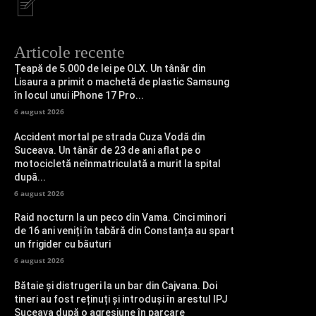
Articole recente
Țeapă de 5.000 de lei pe OLX. Un tânăr din
Lisaura a primit o machetă de plastic Samsung
în locul unui iPhone 17 Pro...
6 august 2026
Accident mortal pe strada Cuza Vodă din
Suceava. Un tânăr de 23 de ani aflat pe o
motocicletă neînmatriculată a murit la spital
după...
6 august 2026
Raid nocturn la un peco din Vama. Cinci minori
de 16 ani veniți în tabără din Constanța au spart
un frigider cu băuturi
6 august 2026
Bătaie și distrugeri la un bar din Cajvana. Doi
tineri au fost reținuți și introduși în arestul IPJ
Suceava după o agresiune în parcare