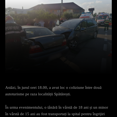
Facebook
X
Pinterest
What
Astăzi, în jurul orei 18.00, a avut loc o coliziune între două
autoturisme pe raza localității Spătărești.
În urma evenimentului, o tânără în vârstă de 18 ani și un minor
în vârstă de 15 ani au fost transportați la spital pentru îngrijiri