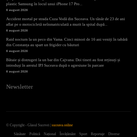
plastic Samsung în locul unui iPhone 17 Pro...
6 august 2026
Accident mortal pe strada Cuza Vodă din Suceava. Un tânăr de 23 de ani
aflat pe o motocicletă neînmatriculată a murit la spital după...
6 august 2026
Raid nocturn la un peco din Vama. Cinci minori de 16 ani veniți în tabără
din Constanța au spart un frigider cu băuturi
6 august 2026
Bătaie și distrugeri la un bar din Cajvana. Doi tineri au fost reținuți și
introduși în arestul IPJ Suceava după o agresiune în parcare
6 august 2026
Newsletter
© Copyright - Glasul Sucevei |
suceava.online
Sănătate
Politică
Național
Învățământ
Sport
Reportaje
Diverse