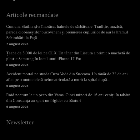
Articole recmandate
Comuna Slatina și-a îmbrăcat hainele de sărbătoare. Tradiție, muzică,
parada ciobăneștilor bucovineni și premierea cuplurilor de aur la hramul
Schimbării la Față
7 august 2026
Țeapă de 5.000 de lei pe OLX. Un tânăr din Lisaura a primit o machetă de
plastic Samsung în locul unui iPhone 17 Pro...
6 august 2026
Accident mortal pe strada Cuza Vodă din Suceava. Un tânăr de 23 de ani
aflat pe o motocicletă neînmatriculată a murit la spital după...
6 august 2026
Raid nocturn la un peco din Vama. Cinci minori de 16 ani veniți în tabără
din Constanța au spart un frigider cu băuturi
6 august 2026
Newsletter