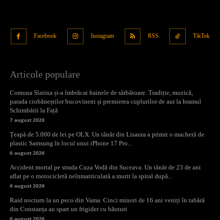
Facebook
Instagram
RSS
TikTok
Articole populare
Comuna Slatina și-a îmbrăcat hainele de sărbătoare. Tradiție, muzică,
parada ciobăneștilor bucovineni și premierea cuplurilor de aur la hramul
Schimbării la Față
7 august 2026
Țeapă de 5.000 de lei pe OLX. Un tânăr din Lisaura a primit o machetă de
plastic Samsung în locul unui iPhone 17 Pro...
6 august 2026
Accident mortal pe strada Cuza Vodă din Suceava. Un tânăr de 23 de ani
aflat pe o motocicletă neînmatriculată a murit la spital după...
6 august 2026
Raid nocturn la un peco din Vama. Cinci minori de 16 ani veniți în tabără
din Constanța au spart un frigider cu băuturi
6 august 2026