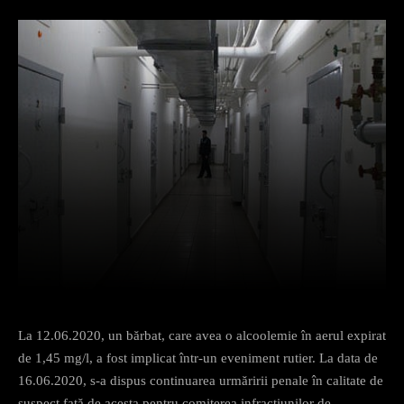
Facebook
X
Pinterest
What
La 12.06.2020, un bărbat, care avea o alcoolemie în aerul expirat
de 1,45 mg/l, a fost implicat într-un eveniment rutier. La data de
16.06.2020, s-a dispus continuarea urmăririi penale în calitate de
suspect față de acesta pentru comiterea infracțiunilor de