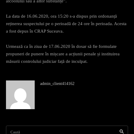
alcoolului sau a altor substanțe”.
La data de 16.06.2020, ora 15:20 s-a dispus prin ordonanță
reținerea suspectului pe o perioadă de 24 ore în perioada. Acesta
a fost depus în CRAP Suceava.
Urmează ca în ziua de 17.06.2020 în dosar să fie formulate
propuneri de punere în mișcare a acțiunii penale și instituirea
măsurii controlului judiciar față de inculpat.
admin_client414162
Caută