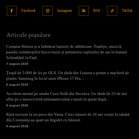
Facebook
Instagram
RSS
TikTok
Articole populare
Comuna Slatina și-a îmbrăcat hainele de sărbătoare. Tradiție, muzică,
parada ciobăneștilor bucovineni și premierea cuplurilor de aur la hramul
Schimbării la Față
7 august 2026
Țeapă de 5.000 de lei pe OLX. Un tânăr din Lisaura a primit o machetă de
plastic Samsung în locul unui iPhone 17 Pro...
6 august 2026
Accident mortal pe strada Cuza Vodă din Suceava. Un tânăr de 23 de ani
aflat pe o motocicletă neînmatriculată a murit la spital după...
6 august 2026
Raid nocturn la un peco din Vama. Cinci minori de 16 ani veniți în tabără
din Constanța au spart un frigider cu băuturi
6 august 2026