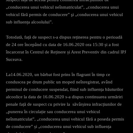
„conducerea unui vehicul neînmatriculat”, „conducerea unui
vehicul fără permis de conducere” şi „conducerea unui vehicul
sub influența alcoolului”.
Totodată, față de suspect s-a dispus reținerea pentru o perioadă
de 24 ore începând cu data de 16.06.2020 ora 15:30 și a fost
încarcerat în Centrul de Reținere și Arest Preventiv din cadrul IPJ
Suceava.
La14.06.2020, un bărbat fost prins în flagrant în timp ce
conduscea pe drum public un moped neînregistrat, având
permisul de conducere suspendat, fiind sub influența băuturilor
alcoolice la data de 16.06.2020 s-a dispus continuarea urmăriri
penale față de suspect cu privire la săvârșirea infracțiunilor de
„punerea în circulație sau conducerea unui vehicul
neînmatriculat”, „conducerea unui vehicul fără a poseda permis
de conducere” și „conducerea unui vehicul sub influența