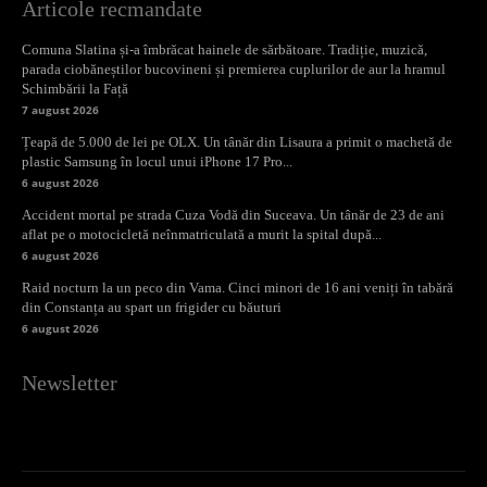
Articole recmandate
Comuna Slatina și-a îmbrăcat hainele de sărbătoare. Tradiție, muzică,
parada ciobăneștilor bucovineni și premierea cuplurilor de aur la hramul
Schimbării la Față
7 august 2026
Țeapă de 5.000 de lei pe OLX. Un tânăr din Lisaura a primit o machetă de
plastic Samsung în locul unui iPhone 17 Pro...
6 august 2026
Accident mortal pe strada Cuza Vodă din Suceava. Un tânăr de 23 de ani
aflat pe o motocicletă neînmatriculată a murit la spital după...
6 august 2026
Raid nocturn la un peco din Vama. Cinci minori de 16 ani veniți în tabără
din Constanța au spart un frigider cu băuturi
6 august 2026
Newsletter