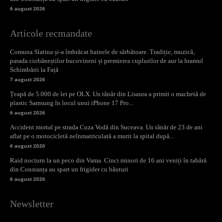
6 august 2026
Articole recmandate
Comuna Slatina și-a îmbrăcat hainele de sărbătoare. Tradiție, muzică,
parada ciobăneștilor bucovineni și premierea cuplurilor de aur la hramul
Schimbării la Față
7 august 2026
Țeapă de 5.000 de lei pe OLX. Un tânăr din Lisaura a primit o machetă de
plastic Samsung în locul unui iPhone 17 Pro...
6 august 2026
Accident mortal pe strada Cuza Vodă din Suceava. Un tânăr de 23 de ani
aflat pe o motocicletă neînmatriculată a murit la spital după...
6 august 2026
Raid nocturn la un peco din Vama. Cinci minori de 16 ani veniți în tabără
din Constanța au spart un frigider cu băuturi
6 august 2026
Newsletter