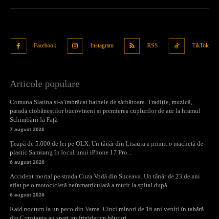
Facebook
Instagram
RSS
TikTok
Articole populare
Comuna Slatina și-a îmbrăcat hainele de sărbătoare. Tradiție, muzică,
parada ciobăneștilor bucovineni și premierea cuplurilor de aur la hramul
Schimbării la Față
7 august 2026
Țeapă de 5.000 de lei pe OLX. Un tânăr din Lisaura a primit o machetă de
plastic Samsung în locul unui iPhone 17 Pro...
6 august 2026
Accident mortal pe strada Cuza Vodă din Suceava. Un tânăr de 23 de ani
aflat pe o motocicletă neînmatriculată a murit la spital după...
6 august 2026
Raid nocturn la un peco din Vama. Cinci minori de 16 ani veniți în tabără
din Constanța au spart un frigider cu băuturi