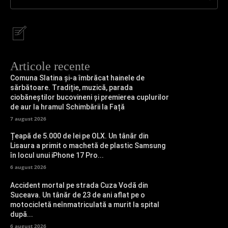
Articole recente
Comuna Slatina și-a îmbrăcat hainele de
sărbătoare. Tradiție, muzică, parada
ciobăneștilor bucovineni și premierea cuplurilor
de aur la hramul Schimbării la Față
7 august 2026
Țeapă de 5.000 de lei pe OLX. Un tânăr din
Lisaura a primit o machetă de plastic Samsung
în locul unui iPhone 17 Pro...
6 august 2026
Accident mortal pe strada Cuza Vodă din
Suceava. Un tânăr de 23 de ani aflat pe o
motocicletă neînmatriculată a murit la spital
după...
6 august 2026