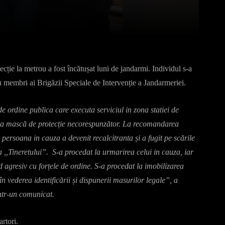
Pinterest
WhatsApp
ție la metrou a fost încătușat luni de jandarmi. Individul s-a
ru membri ai Brigăzii Speciale de Intervenție a Jandarmeriei.
e ordine publica care executa serviciul in zona statiei de
urta mască de protecție necorespunzător. La recomandarea
persoana in cauza a devenit recalcitranta și a fugit pe scările
a ,,Tineretului”. S-a procedat la urmarirea celui in cauza, iar
d agresiv cu forțele de ordine. S-a procedat la imobilizarea
în vederea identificării și dispunerii masurilor legale”, a
ntr-un comunicat.
rtori.