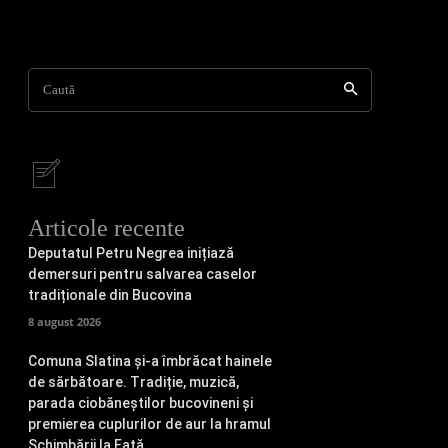
Caută
Articole recente
Deputatul Petru Negrea inițiază
demersuri pentru salvarea caselor
tradiționale din Bucovina
8 august 2026
Comuna Slatina și-a îmbrăcat hainele
de sărbătoare. Tradiție, muzică,
parada ciobăneștilor bucovineni și
premierea cuplurilor de aur la hramul
Schimbării la Față