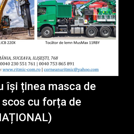
 își ținea masca de
 scos cu forța de
(NAȚIONAL)