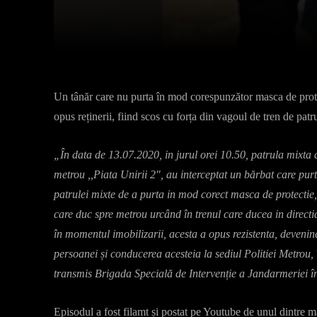
Facebook
X
Acțiune
Un tânăr care nu purta în mod corespunzător masca de protec
opus reținerii, fiind scos cu forța din vagoul de tren de pat
„În data de 13.07.2020, in jurul orei 10.50, patrula mixta d
metrou ,,Piata Unirii 2″, au interceptat un bărbat care p
patrulei mixte de a purta in mod corect masca de protectie, 
care duc spre metrou urcând în trenul care ducea in directi
în momentul imobilizarii, acesta a opus rezistenta, devenin
persoanei și conducerea acesteia la sediul Politiei Metrou, 
transmis Brigada Specială de Intervenție a Jandarmeriei î
Episodul a fost filamt și postat pe Youtube de unul dintre ma