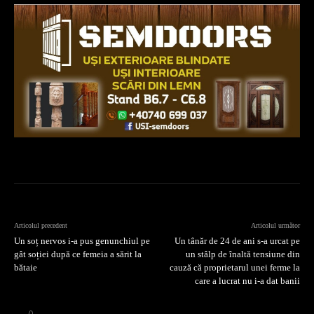
Articolul precedent
Articolul următor
Un soț nervos i-a pus genunchiul pe
Un tânăr de 24 de ani s-a urcat pe
gât soției după ce femeia a sărit la
un stâlp de înaltă tensiune din
bătaie
cauză că proprietarul unei ferme la
care a lucrat nu i-a dat banii