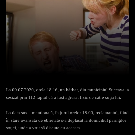
Facebook
X
Pinterest
What
La 09.07.2020, orele 18.16, un bărbat, din municipiul Suceava, a
sesizat prin 112 faptul că a fost agresat fizic de către soţia lui.
La data sus – menţionată, în jurul orelor 18.00, reclamantul, fiind
în stare avansată de ebrietate s-a deplasat la domiciliul părinţilor
soţiei, unde a vrut să discute cu aceasta.