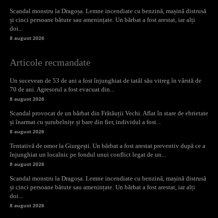
Scandal monstru la Dragoșa. Lemne incendiate cu benzină, mașină distrusă
și cinci persoane bătute sau amenințate. Un bărbat a fost arestat, iar alți
doi...
8 august 2026
Articole recmandate
Un sucevean de 53 de ani a fost înjunghiat de tatăl său vitreg în vârstă de
70 de ani. Agresorul a fost evacuat din...
8 august 2026
Scandal provocat de un bărbat din Frătăuții Vechi. Aflat în stare de ebrietate
și înarmat cu șurubelnițe și bare din fier, individul a fost...
8 august 2026
Tentativă de omor la Giurgești. Un bărbat a fost arestat preventiv după ce a
înjunghiat un localnic pe fondul unui conflict legat de un...
8 august 2026
Scandal monstru la Dragoșa. Lemne incendiate cu benzină, mașină distrusă
și cinci persoane bătute sau amenințate. Un bărbat a fost arestat, iar alți
doi...
8 august 2026