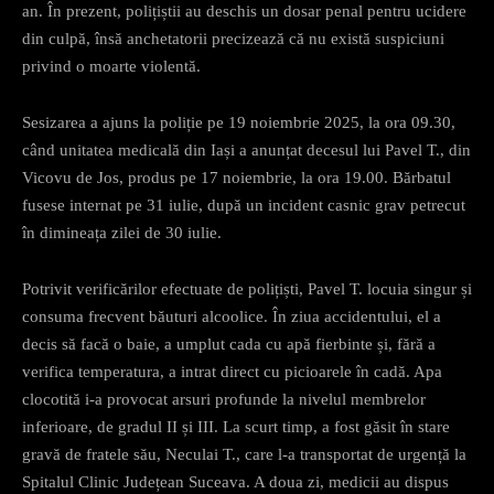
an. În prezent, polițiștii au deschis un dosar penal pentru ucidere
din culpă, însă anchetatorii precizează că nu există suspiciuni
privind o moarte violentă.
Sesizarea a ajuns la poliție pe 19 noiembrie 2025, la ora 09.30,
când unitatea medicală din Iași a anunțat decesul lui Pavel T., din
Vicovu de Jos, produs pe 17 noiembrie, la ora 19.00. Bărbatul
fusese internat pe 31 iulie, după un incident casnic grav petrecut
în dimineața zilei de 30 iulie.
Potrivit verificărilor efectuate de polițiști, Pavel T. locuia singur și
consuma frecvent băuturi alcoolice. În ziua accidentului, el a
decis să facă o baie, a umplut cada cu apă fierbinte și, fără a
verifica temperatura, a intrat direct cu picioarele în cadă. Apa
clocotită i-a provocat arsuri profunde la nivelul membrelor
inferioare, de gradul II și III. La scurt timp, a fost găsit în stare
gravă de fratele său, Neculai T., care l-a transportat de urgență la
Spitalul Clinic Județean Suceava. A doua zi, medicii au dispus