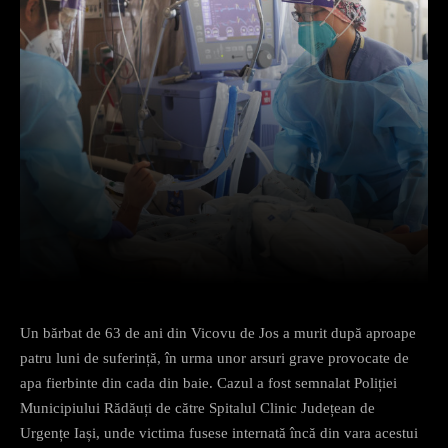
Facebook
X
Pinterest
What
Un bărbat de 63 de ani din Vicovu de Jos a murit după aproape
patru luni de suferință, în urma unor arsuri grave provocate de
apa fierbinte din cada din baie. Cazul a fost semnalat Poliției
Municipiului Rădăuți de către Spitalul Clinic Județean de
Urgențe Iași, unde victima fusese internată încă din vara acestui