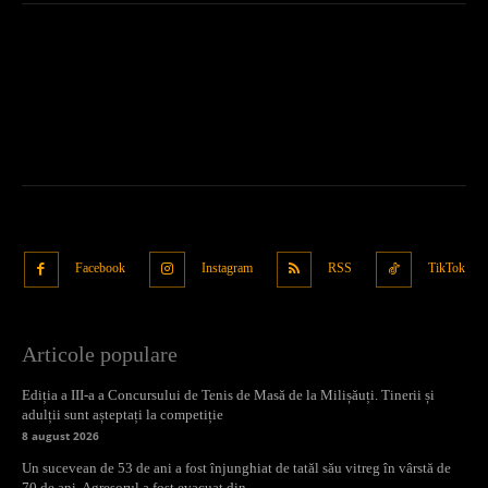
Facebook
Instagram
RSS
TikTok
Articole populare
Ediția a III-a a Concursului de Tenis de Masă de la Milișăuți. Tinerii și
adulții sunt așteptați la competiție
8 august 2026
Un sucevean de 53 de ani a fost înjunghiat de tatăl său vitreg în vârstă de
70 de ani. Agresorul a fost evacuat din...