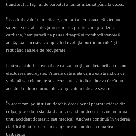
transferul la Iași, unde bărbatul a rămas internat până la deces.
În cadrul evaluării medicale, doctorii au constatat că victima
suferea și de alte afecțiuni serioase, printre care probleme
cardiace, hemipareză pe partea dreaptă și tromboză venoasă
acută, toate acestea complicând evoluția post-traumatică și
reducând șansele de recuperare.
Pentru a stabili cu exactitate cauza morții, anchetatorii au dispus
efectuarea necropsiei. Primele date arată că nu există indicii de
violență sau elemente suspecte care să indice altceva decât un
accident nefericit urmat de complicații medicale severe.
În acest caz, polițiștii au deschis dosar penal pentru ucidere din
culpă, procedură standard atunci când un deces survine în urma
unui accident domestic sau medical. Ancheta continuă în vederea
clarificării tuturor circumstanțelor care au dus la moartea
bărbatului.