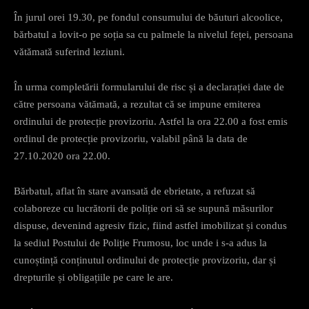
În jurul orei 19.30, pe fondul consumului de băuturi alcoolice,
bărbatul a lovit-o pe soția sa cu palmele la nivelul feței, persoana
vătămată suferind leziuni.
În urma completării formularului de risc și a declarației date de
către persoana vătămată, a rezultat că se impune emiterea
ordinului de protecție provizoriu. Astfel la ora 22.00 a fost emis
ordinul de protecție provizoriu, valabil până la data de
27.10.2020 ora 22.00.
Bărbatul, aflat în stare avansată de ebrietate, a refuzat să
colaboreze cu lucrătorii de poliție ori să se supună măsurilor
dispuse, devenind agresiv fizic, fiind astfel imobilizat și condus
la sediul Postului de Poliție Frumosu, loc unde i s-a adus la
cunoștință conținutul ordinului de protecție provizoriu, dar și
drepturile și obligațiile pe care le are.