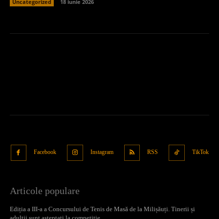
Uncategorized
18 iunie 2026
Facebook
Instagram
RSS
TikTok
Articole populare
Ediția a III-a a Concursului de Tenis de Masă de la Milișăuți. Tinerii și
adulții sunt așteptați la competiție