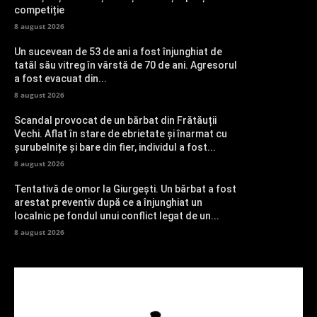
competiție
8 august 2026
Un sucevean de 53 de ani a fost înjunghiat de
tatăl său vitreg în vârstă de 70 de ani. Agresorul
a fost evacuat din...
8 august 2026
Scandal provocat de un bărbat din Frătăuții
Vechi. Aflat în stare de ebrietate și înarmat cu
șurubelnițe și bare din fier, individul a fost...
8 august 2026
Tentativă de omor la Giurgești. Un bărbat a fost
arestat preventiv după ce a înjunghiat un
localnic pe fondul unui conflict legat de un...
8 august 2026