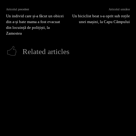
Articolul precedent
Articolul următor
Un individ care și-a făcut un obicei
Un biciclist beat s-a oprit sub roțile
din a-și bate mama a fost evacuat
unei mașini, la Capu Câmpului
din locuință de polițiști, la
Zamostea
Related articles