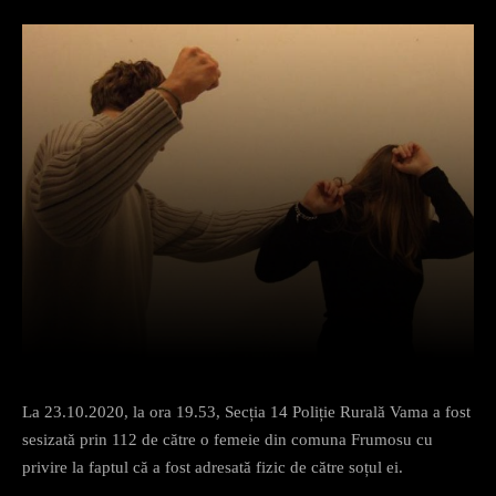
Facebook
X
Pinterest
What
La 23.10.2020, la ora 19.53, Secția 14 Poliție Rurală Vama a fost
sesizată prin 112 de către o femeie din comuna Frumosu cu
privire la faptul că a fost adresată fizic de către soțul ei.