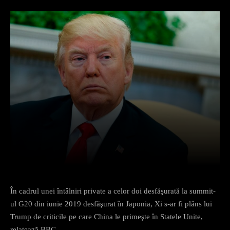
Facebook
X
Pinterest
What
În cadrul unei întâlniri private a celor doi desfăşurată la summit-
ul G20 din iunie 2019 desfăşurat în Japonia, Xi s-ar fi plâns lui
Trump de criticile pe care China le primeşte în Statele Unite,
relatează BBC.