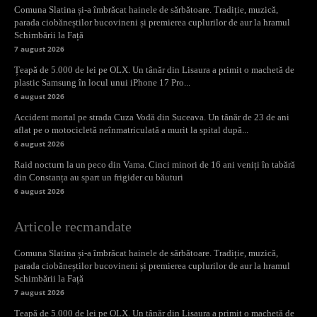
Comuna Slatina și-a îmbrăcat hainele de sărbătoare. Tradiție, muzică,
parada ciobăneștilor bucovineni și premierea cuplurilor de aur la hramul
Schimbării la Față
7 august 2026
Țeapă de 5.000 de lei pe OLX. Un tânăr din Lisaura a primit o machetă de
plastic Samsung în locul unui iPhone 17 Pro...
6 august 2026
Accident mortal pe strada Cuza Vodă din Suceava. Un tânăr de 23 de ani
aflat pe o motocicletă neînmatriculată a murit la spital după...
6 august 2026
Raid nocturn la un peco din Vama. Cinci minori de 16 ani veniți în tabără
din Constanța au spart un frigider cu băuturi
6 august 2026
Articole recmandate
Comuna Slatina și-a îmbrăcat hainele de sărbătoare. Tradiție, muzică,
parada ciobăneștilor bucovineni și premierea cuplurilor de aur la hramul
Schimbării la Față
7 august 2026
Țeapă de 5.000 de lei pe OLX. Un tânăr din Lisaura a primit o machetă de