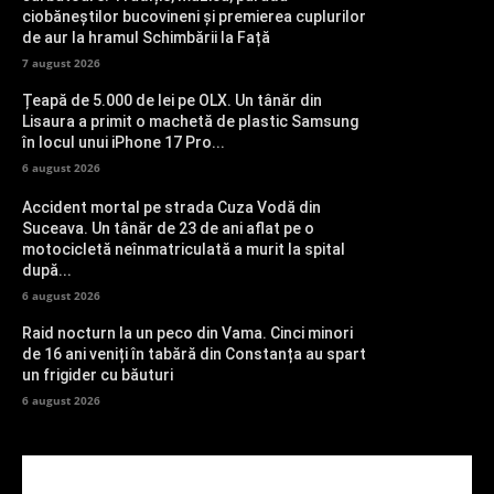
ciobăneștilor bucovineni și premierea cuplurilor
de aur la hramul Schimbării la Față
7 august 2026
Țeapă de 5.000 de lei pe OLX. Un tânăr din
Lisaura a primit o machetă de plastic Samsung
în locul unui iPhone 17 Pro...
6 august 2026
Accident mortal pe strada Cuza Vodă din
Suceava. Un tânăr de 23 de ani aflat pe o
motocicletă neînmatriculată a murit la spital
după...
6 august 2026
Raid nocturn la un peco din Vama. Cinci minori
de 16 ani veniți în tabără din Constanța au spart
un frigider cu băuturi
6 august 2026